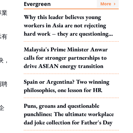
Evergreen
More
專業
Why this leader believes young
workers in Asia are not rejecting
hard work – they are questioning
示有
what it leads to
Malaysia's Prime Minister Anwar
calls for stronger partnerships to
決，
drive ASEAN energy transition
Spain or Argentina? Two winning
招聘
philosophies, one lesson for HR
Puns, groans and questionable
企
punchlines: The ultimate workplace
。
dad joke collection for Father's Day