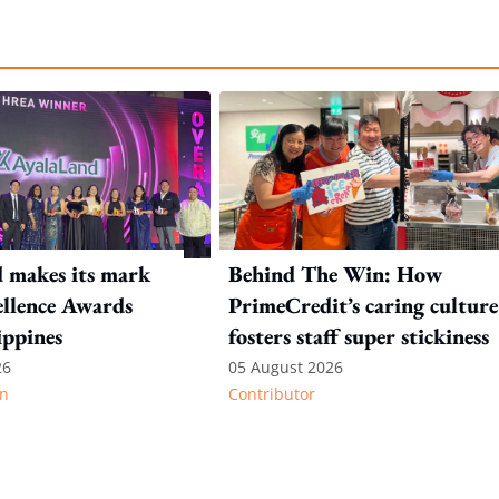
 makes its mark
Behind The Win: How
llence Awards
PrimeCredit’s caring culture
ippines
fosters staff super stickiness
26
05 August 2026
n
Contributor