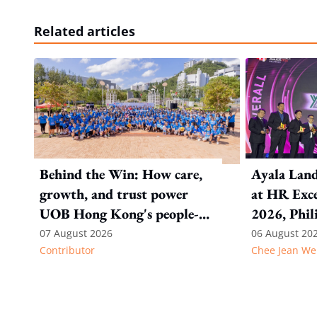
Related articles
Behind the Win: How care,
Ayala Land
growth, and trust power
at HR Exce
UOB Hong Kong's people-
2026, Phil
first strategy
07 August 2026
06 August 20
Contributor
Chee Jean We