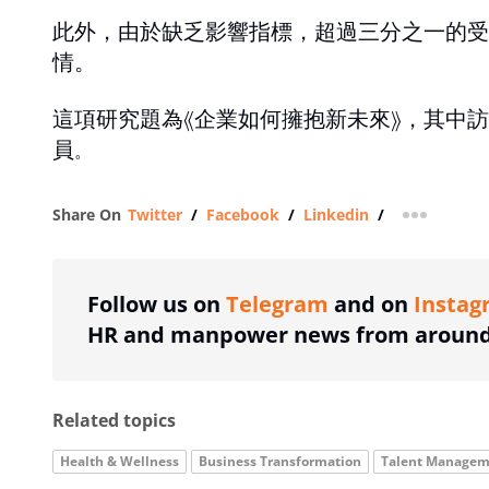
此外，由於缺乏影響指標，超過三分之一的受
情。
這項研究題為《企業如何擁抱新未來》，其中訪
員
。
Share On
Twitter
/
Facebook
/
Linkedin
/
more shar
Follow us on
Telegram
and on
Instag
HR and manpower news from around 
Related topics
Health & Wellness
Business Transformation
Talent Managem