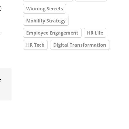
疫
Winning Secrets
Mobility Strategy
人
Employee Engagement
HR Life
HR Tech
Digital Transformation
t