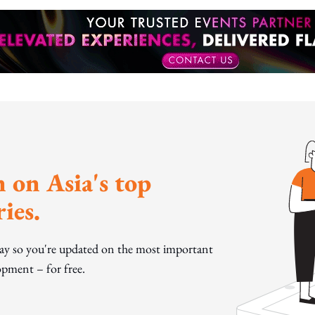
 on Asia's top
ies.
day so you're updated on the most important
pment – for free.