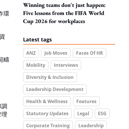
Winning teams don't just happen:
Five lessons from the FIFA World
作環
Cup 2026 for workplaces
力資
Latest tags
ANZ
Job Moves
Faces Of HR
範疇
Mobility
Interviews
Diversity & Inclusion
Leadership Development
Health & Wellness
Features
據調
Statutory Updates
Legal
ESG
管理
Corporate Training
Leadership