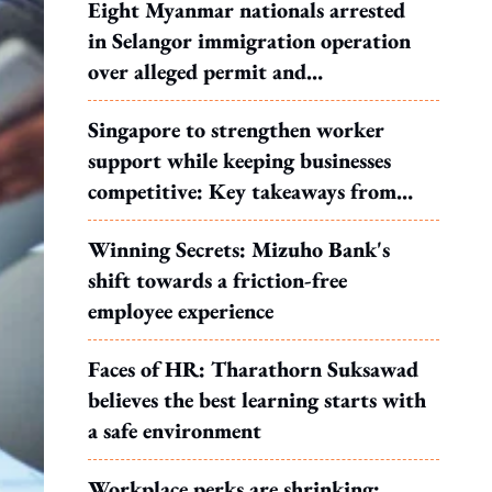
Eight Myanmar nationals arrested
in Selangor immigration operation
over alleged permit and
documentation offences
Singapore to strengthen worker
support while keeping businesses
competitive: Key takeaways from
MOS Dinesh's response to WP's
Winning Secrets: Mizuho Bank's
motion
shift towards a friction-free
employee experience
Faces of HR: Tharathorn Suksawad
believes the best learning starts with
a safe environment
Workplace perks are shrinking: