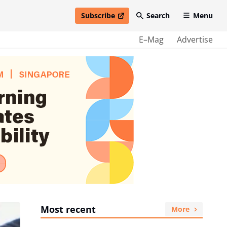
Subscribe
Search
Menu
open in new window
E–Mag
Advertise
Most recent
More