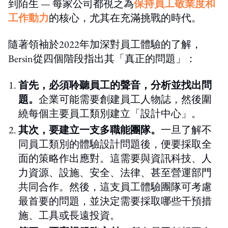
到陌生 — 每家公司都視之為
保持員工敬業度和
工作動力
的核心，尤其在充滿挑戰的時代。
隨著領袖於2022年加深對員工體驗的了解，
Bersin從四個階段指出其「真正的問題」：
首先，必須聆聽員工的聲音，分析並找出問
題。
企業可能需要創建員工人物誌，然後圍
繞每個主要員工類別建立「設計中心」。
其次，要建立一支多職能團隊。
一旦了解不
同員工類別的體驗設計問題後，便要採取全
面的策略作出應對。這需要與資訊科技、人
力資源、設施、安全、法律、甚至營運部門
共同合作。然後，這支員工體驗團隊可考慮
最首要的問題，並決定需要採取哪些干預措
施、工具或長遠投資。