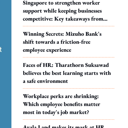
Singapore to strengthen worker
support while keeping businesses
competitive: Key takeaways from
MOS Dinesh's response to WP's
Winning Secrets: Mizuho Bank's
motion
shift towards a friction-free
employee experience
Faces of HR: Tharathorn Suksawad
believes the best learning starts with
a safe environment
Workplace perks are shrinking:
Which employee benefits matter
most in today's job market?
Ayala Land makes its mark at HR