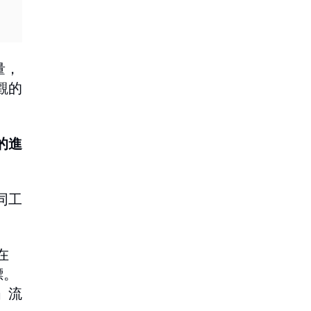
量，
觀的
的進
同工
在
標。
」流