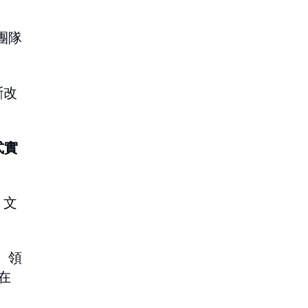
團隊
斷改
式實
。文
。領
在