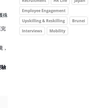
Recruitment
HR Life
Japan
Employee Engagement
獲殊
Upskilling & Reskilling
Brunei
至完
Interviews
Mobility
境，
經驗