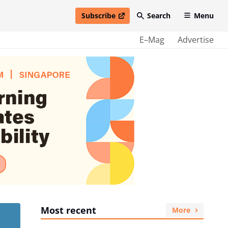
Subscribe
Search
Menu
open in new window
E–Mag
Advertise
Most recent
More