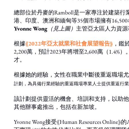
總部位於丹麥的Ramboll是一家專注於建
港、印度、澳洲和緬甸等35個市場擁有16,50
Yvonne Wong
（見上圖）
主管亞太區人力資源
根據
《2022年亞太就業和社會展望報告》
，鑑於
2,200萬，預計2023年將增至2,600萬（1.
才。
根據她的經驗，女性在職業中斷後重返職場尤
計劃，為具備行業經驗的
重返職場專業人士提供
重返
行業
該計劃提供靈活的機會、培訓和支持，以助他
其他辦事處推出，包括在新加坡。
Yvonne Wong接受《Human Resources Onli