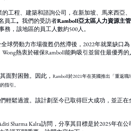
築行業的工程、建築和諮詢公司，在新加坡、馬來西亞
0名員工
。
我們的受訪者
Ramboll亞太區人力資源主管
事務，該地區的員工人數約500人。
全球勞動力市場復甦仍然滯後，2022年就業缺口為
4%）。Wong熱衷於確保Ramboll能夠吸引並留住最優秀的
其面對困難。因此，
Ramboll於2021年在英國推出「重返
的
指引。
們輕鬆過渡。該計劃至今已取得巨大成功，並正在
ne》的Aditi Sharma Kalra訪問，分享其目標是於2025年在