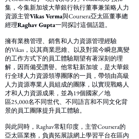
集，今集新加坡大華銀行執行董事兼策略人力
資源主管
Vikas Verma
與Coursera亞太區董事總
經理
Raghav Gupta
一同探討這個話題。
擁有業務管理、銷售和人力資源管理經驗
的
Vikas，以其
商業思維、以及對當今瞬息萬變
的工作方式下的員工體驗期望有著深刻的理
解，因而備受讚譽。他常駐新加坡，是大華銀
行全球人力資源領導團隊的一員，帶領由高級
人力資源專業人員組成的團隊，以
實現戰略人
才和人力資源成果，並
為
19個國家／地
區
25,000名
不同世代、不同語言和不同文化背
景的員工團隊
提升員工體驗。
與此同時，Raghav常駐印度，主管Coursera的
亞太區業務，負責拓展該網上學習平台在區內