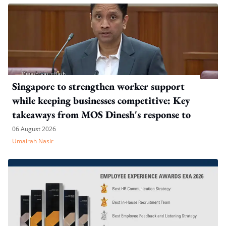
Singapore to strengthen worker support
while keeping businesses competitive: Key
takeaways from MOS Dinesh's response to
WP's motion
06 August 2026
Umairah Nasir