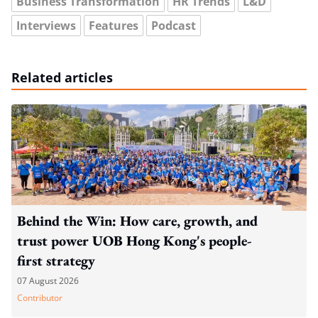
Business Transformation
HR Trends
L&D
Interviews
Features
Podcast
Related articles
Behind the Win: How care, growth, and
trust power UOB Hong Kong's people-
first strategy
07 August 2026
Contributor