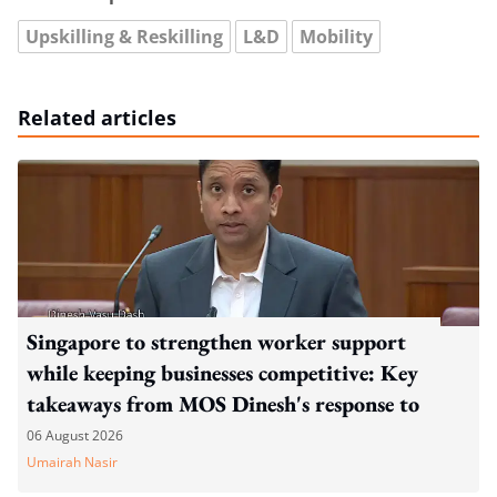
Upskilling & Reskilling
L&D
Mobility
Related articles
Singapore to strengthen worker support
while keeping businesses competitive: Key
takeaways from MOS Dinesh's response to
WP's motion
06 August 2026
Umairah Nasir