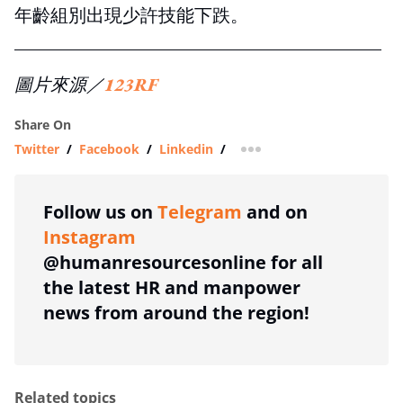
年齡組別出現少許技能下跌。
圖片來源／
123RF
Share On
Twitter
/
Facebook
/
Linkedin
/
more sharing option
Follow us on
Telegram
and on
Instagram
@humanresourcesonline for all
the latest HR and manpower
news from around the region!
Related topics