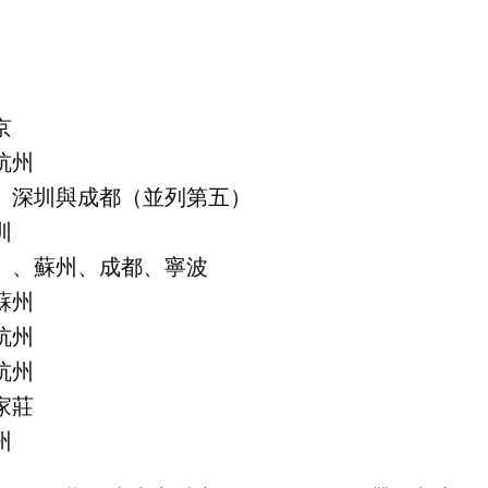
京
杭州
京、深圳與成都（並列第五）
圳
一）、蘇州、成都、寧波
蘇州
杭州
杭州
家莊
州