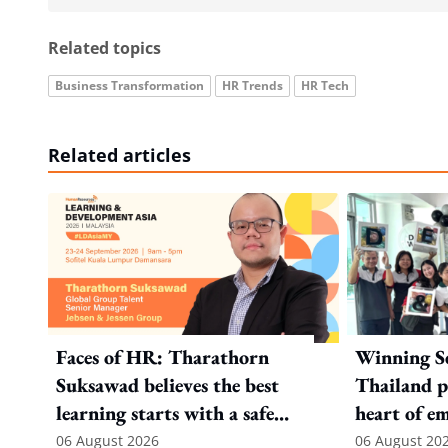
Related topics
Business Transformation
HR Trends
HR Tech
Related articles
Faces of HR: Tharathorn
Winning S
Suksawad believes the best
Thailand p
learning starts with a safe
heart of e
environment
recognitio
06 August 2026
06 August 20