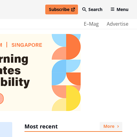
Subscribe
Search
Menu
open in new window
E–Mag
Advertise
Most recent
More