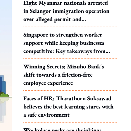
Eight Myanmar nationals arrested
in Selangor immigration operation
over alleged permit and
documentation offences
Singapore to strengthen worker
support while keeping businesses
competitive: Key takeaways from
MOS Dinesh's response to WP's
Winning Secrets: Mizuho Bank's
motion
shift towards a friction-free
employee experience
Faces of HR: Tharathorn Suksawad
believes the best learning starts with
a safe environment
Workplace perks are shrinking: