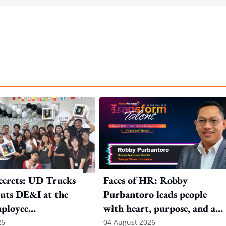
ecrets: UD Trucks
Faces of HR: Robby
uts DE&I at the
Purbantoro leads people
mployee
with heart, purpose, and a
n
commitment to authentic
26
04 August 2026