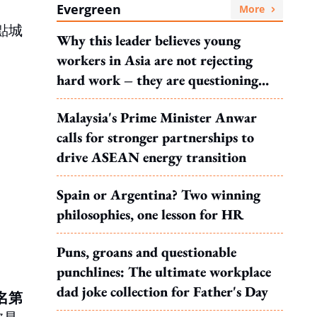
Evergreen
More
點城
Why this leader believes young
workers in Asia are not rejecting
hard work – they are questioning
what it leads to
Malaysia's Prime Minister Anwar
calls for stronger partnerships to
drive ASEAN energy transition
Spain or Argentina? Two winning
philosophies, one lesson for HR
Puns, groans and questionable
punchlines: The ultimate workplace
dad joke collection for Father's Day
名第