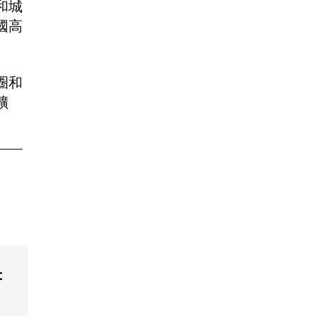
和城
國高
圈和
擴
t