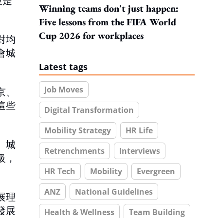
波是
Winning teams don't just happen:
Five lessons from the FIFA World
Cup 2026 for workplaces
對均
會城
Latest tags
Job Moves
京、
這些
Digital Transformation
Mobility Strategy
HR Life
、城
Retrenchments
Interviews
級，
HR Tech
Mobility
Evergreen
ANZ
National Guidelines
展理
發展
Health & Wellness
Team Building