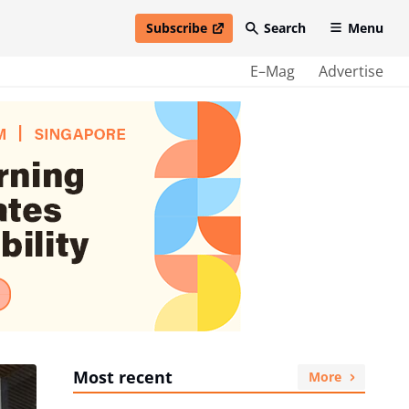
Subscribe
Search
Menu
open in new window
E–Mag
Advertise
Most recent
More