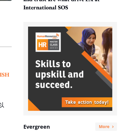
International SOS
ISH
以
Evergreen
More