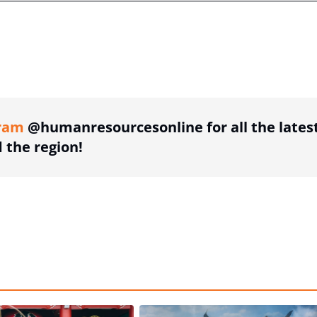
ing option
ram
@humanresourcesonline for all the lates
the region!