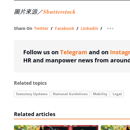
圖片來源／
Shutterstock
Share On
Twitter
/
Facebook
/
Linkedin
/
more shar
Follow us on
Telegram
and on
Instag
HR and manpower news from around 
Related topics
Statutory Updates
National Guidelines
Mobility
Legal
Related articles