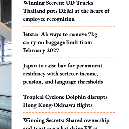
Winning Secrets: UD Trucks
Thailand puts DE&I at the heart of
employee recognition
Jetstar Airways to remove 7kg
carry-on baggage limit from
February 2027
Japan to raise bar for permanent
residency with stricter income,
pension, and language thresholds
Tropical Cyclone Dolphin disrupts
Hong Kong-Okinawa flights
Winning Secrets: Shared ownership
and trust are what drive EX at