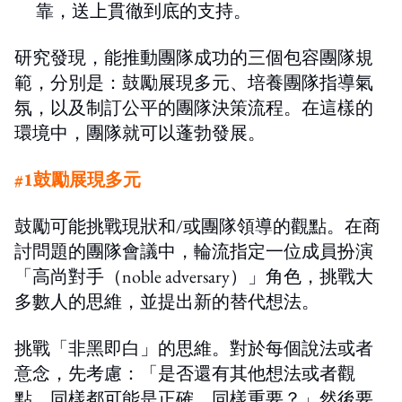
靠，送上貫徹到底的支持。
研究發現
，
能推動團隊成功的三個包容團隊規
範，分別是
：
鼓勵
展現多元、培養團隊指導氣
氛，以及制訂公平的團隊決策流程。在這樣的
環境中，團隊就可以蓬勃發展
。
#1鼓勵展現多元
鼓勵可能
挑戰
現狀和
/
或團隊領導的觀點。
在商
討問題的團隊會議中，輪流指定一位成員扮演
「高尚對手
（noble adversary）」
角色，挑戰大
多數人的思維
，
並提出新的替代想法。
挑戰
「
非黑即白」的思維
。
對於每個說法或者
意念
，
先考慮：
「
是否還有其他想法或者觀
點，同樣都可能是正確、同樣重要？
」
然後要