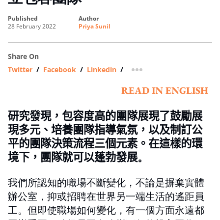
published
author
28 February 2022
Priya Sunil
Share On
Twitter
/
Facebook
/
Linkedin
/
more sharing option
READ IN ENGLISH
研究發現，
包容度高的團隊展現了
鼓勵
展
現多元、培養團隊指導氣氛，以及
制訂
公
平的團隊決策
流程
三個元素
。在這樣的環
境
下
，團隊就可以
蓬勃發展
。
我們所認知的職場不斷變化，不論是摒棄實體
辦公室，抑或招聘在世界另一端生活的遙距員
工。但即使職場如何變化，有一個方面永遠都