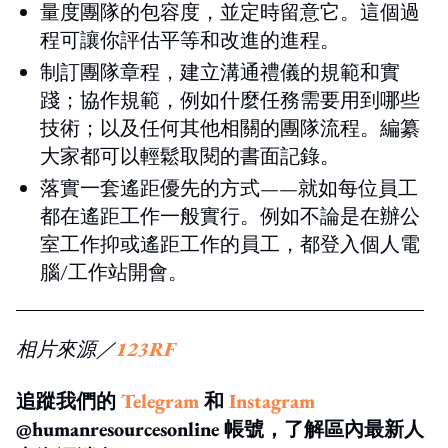
量度團隊的包容度，並定時留意它。這個過
程可讓你評估平等和改進的進程。
制訂團隊章程，建立溝通禮儀的規範和實
踐；協作規範，例如什麼任務需要用到哪些
技術；以及任何其他相關的團隊流程。編纂
大家都可以輕鬆取閱的書面記錄。
落實一套遙距優先的方式
——
就如每位員工
都在遙距工作一般實行。例如不論是在辦公
室工作抑或遙距工作的員工
，
都登入個人電
腦
/
工作站開會。
相片來源／
123RF
追蹤我們的
Telegram
和
Instagram
@humanresourcesonline 帳號，了解區內最新人