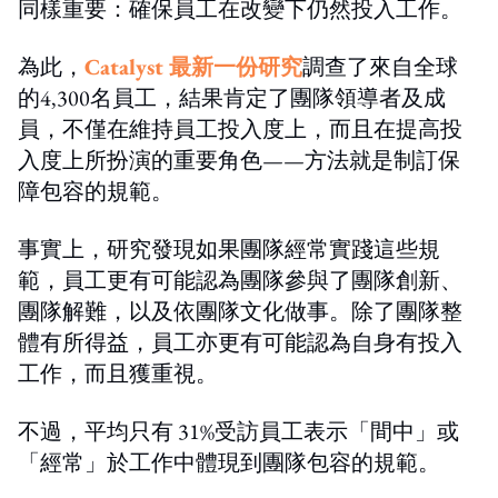
同樣重要：確保員工在改變下仍然投入工作。
為此，
Catalyst
最新一份研究
調查了來自全球
的
4,300
名員工，結果肯定了團隊領導者及成
員，不僅在維持員工投入度
上
，而且在提高投
入度
上
所扮演的重要角色——方法就是制訂保
障包容的規範。
事實上，研究發現如果團隊經常實踐這些規
範
，
員工更有可能認為團隊參與了團隊創新、
團隊解難，以及依團隊文化做事。除了團隊整
體有所得益，員工亦更有可能認為自身有投入
工作，而且獲
重
視。
不過，平均只有
31%
受訪員工表示「間中」或
「經常」於工作中體現到團隊包容的規範。