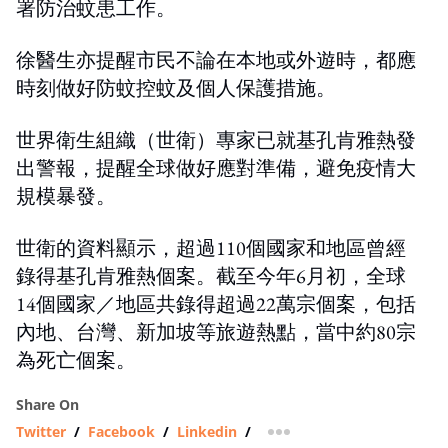
署防治蚊患工作。
徐醫生亦提醒市民不論在本地或外遊時，都應
時刻做好防蚊控蚊及個人保護措施。
世界衛生組織（世衛）專家已就基孔肯雅熱發
出警報，提醒全球做好應對準備，避免疫情大
規模暴發。
世衛的資料顯示，超過110個國家和地區曾經
錄得基孔肯雅熱個案。截至今年6月初，全球
14個國家／地區共錄得超過22萬宗個案，包括
內地、台灣、新加坡等旅遊熱點，當中約80宗
為死亡個案。
Share On
Twitter
/
Facebook
/
Linkedin
/
more sharing option