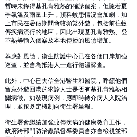
暫時未錄得基孔肯雅熱的確診個案，但隨着夏
季氣溫及雨量上升，預料蚊患情況會加劇，加
上市民在暑假期間會較頻繁外遊，包括前往蚊
傳疾病流行的地區，因此出現基孔肯雅熱、登
革熱等輸入個案及本地傳播的風險增加。
為應對風險，衞生防護中心已在各個口岸加強
巡查，並會為抵港人士進行體溫篩查。
此外，中心已去信全港醫生和醫院，呼籲他們
留意外遊回港的求診人士是否有基孔肯雅熱相
關病徵。如發現病例，應即時轉介病人入院治
理，並按既定機制向衞生署呈報。
衞生署會繼續加強蚊傳疾病的健康教育工作，
政府跨部門防治蟲鼠督導委員會亦會檢視並部