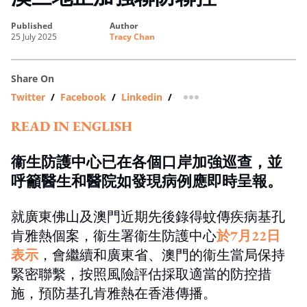
published
author
25 July 2025
Tracy Chan
Share On
Twitter
/
Facebook
/
Linkedin
/
more sharing option
READ IN ENGLISH
衞生防護中心已在各個口岸加強巡查，並
呼籲醫生和醫院如發現病例應即時呈報。
就廣東佛山及澳門近期先後錄得蚊傳疾病基孔
肯雅熱個案，衞生署衞生防護中心
於7月22日
表示
，會繼續和廣東省、澳門的衞生當局保持
緊密聯繫，按照風險評估採取適當的防控措
施，預防基孔肯雅熱在香港傳播。