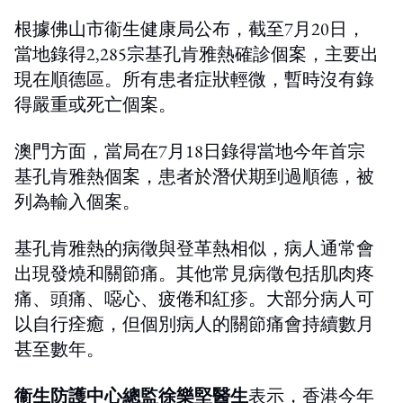
根據佛山市衞生健康局公布，截至7月20日，
當地錄得2,285宗基孔肯雅熱確診個案，主要出
現在順德區。所有患者症狀輕微，暫時沒有錄
得嚴重或死亡個案。
澳門方面，當局在7月18日錄得當地今年首宗
基孔肯雅熱個案，患者於潛伏期到過順德，被
列為輸入個案。
基孔肯雅熱的病徵與登革熱相似，病人通常會
出現發燒和關節痛。其他常見病徵包括肌肉疼
痛、頭痛、噁心、疲倦和紅疹。大部分病人可
以自行痊癒，但個別病人的關節痛會持續數月
甚至數年。
衞生防護中心總監徐樂堅醫生
表示，香港今年