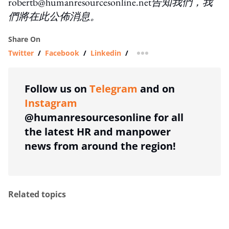
robertb@humanresourcesonline.net
告知我們，我
們將在此公佈消息
。
Share On
Twitter
/
Facebook
/
Linkedin
/
more sharing option
Follow us on
Telegram
and on
Instagram
@humanresourcesonline for all
the latest HR and manpower
news from around the region!
Related topics