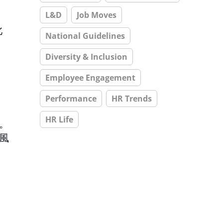
L&D
Job Moves
此
National Guidelines
Diversity & Inclusion
Employee Engagement
Performance
HR Trends
HR Life
%。
風