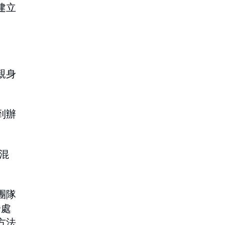
建立
親身
到辦
混
團隊
身處
方法