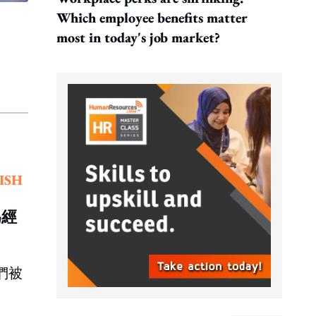
Which employee benefits matter
most in today's job market?
ISH
為經
們被