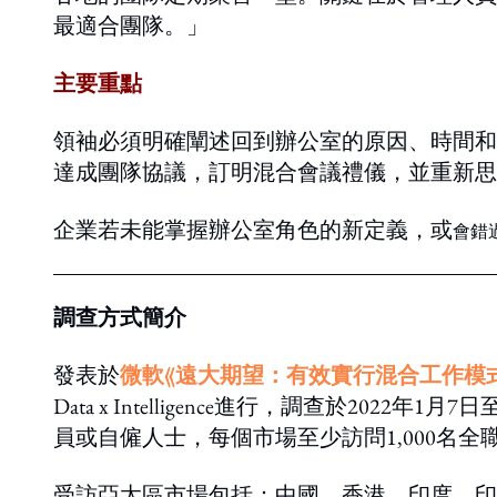
最適合團隊。」
主要重點
領袖必須明確闡述回到辦公室的原因、時間和
達成團隊協議，訂明混合會議禮儀，並重新思
企業若未能掌握辦公室角色的新定義，或
會錯
調查方式簡介
發表於
微軟《遠大期望：有效實行混合工作模
Data x Intelligence進行，調查於2022年
員或自僱人士，每個市場至少訪問1,000名
受訪亞太區市場包括：中國、香港、印度、印