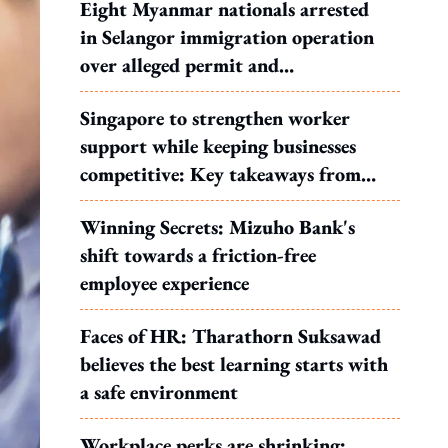
Eight Myanmar nationals arrested
in Selangor immigration operation
over alleged permit and
documentation offences
Singapore to strengthen worker
support while keeping businesses
competitive: Key takeaways from
MOS Dinesh's response to WP's
Winning Secrets: Mizuho Bank's
motion
shift towards a friction-free
employee experience
Faces of HR: Tharathorn Suksawad
believes the best learning starts with
a safe environment
Workplace perks are shrinking: