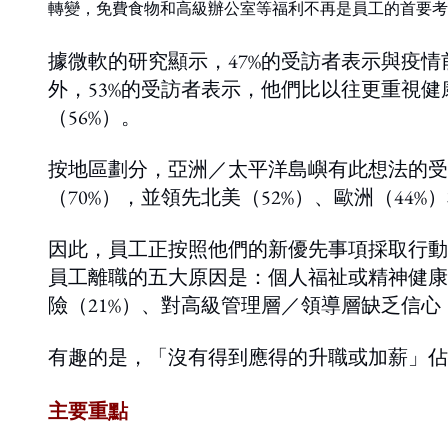
轉變，免費食物和高級辦公室等福利不再是員工的首要考
據微軟的研究顯示，47%的受訪者表示與疫
外，53%的受訪者表示，他們比以往更重視健
（56%）。
按地區劃分，亞洲／太平洋島嶼有此想法的受
（70%），並領先北美（52%）、歐洲（44%
因此，員工正按照他們的新優先事項採取行動，17
員工離職的五大原因是：個人福祉或精神健康（
險（21%）、對高級管理層／領導層缺乏信心
有趣的是，「沒有得到應得的升職或加薪」佔1
主要重點