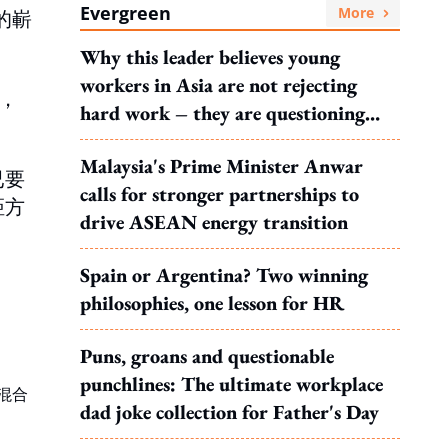
Evergreen
More
的嶄
Why this leader believes young
workers in Asia are not rejecting
，
hard work – they are questioning
what it leads to
Malaysia's Prime Minister Anwar
已要
calls for stronger partnerships to
距方
drive ASEAN energy transition
Spain or Argentina? Two winning
philosophies, one lesson for HR
Puns, groans and questionable
punchlines: The ultimate workplace
混合
dad joke collection for Father's Day