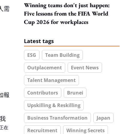
Winning teams don't just happen:
人需
Five lessons from the FIFA World
Cup 2026 for workplaces
Latest tags
ESG
Team Building
Outplacement
Event News
Talent Management
Contributors
Brunei
如報
Upskilling & Reskilling
Business Transformation
Japan
我
正在
Recruitment
Winning Secrets