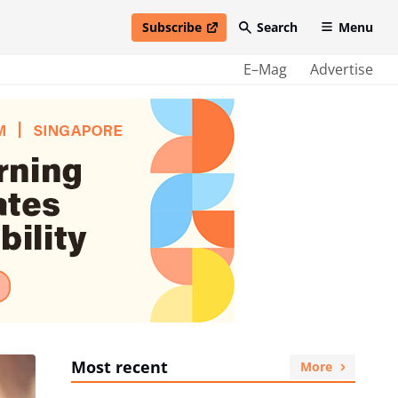
Subscribe
Search
Menu
open in new window
E–Mag
Advertise
Most recent
More