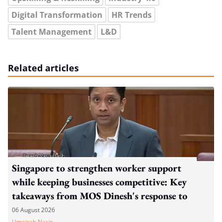
Digital Transformation
HR Trends
Talent Management
L&D
Related articles
Singapore to strengthen worker support
while keeping businesses competitive: Key
takeaways from MOS Dinesh's response to
WP's motion
06 August 2026
Umairah Nasir