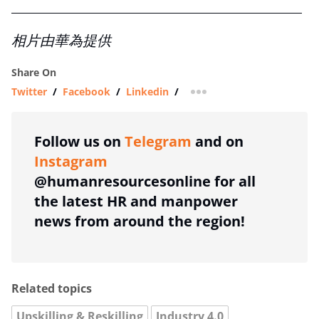
相片由華為提供
Share On
Twitter
/
Facebook
/
Linkedin
/
more sharing option
Follow us on
Telegram
and on
Instagram
@humanresourcesonline for all
the latest HR and manpower
news from around the region!
Related topics
Upskilling & Reskilling
Industry 4.0