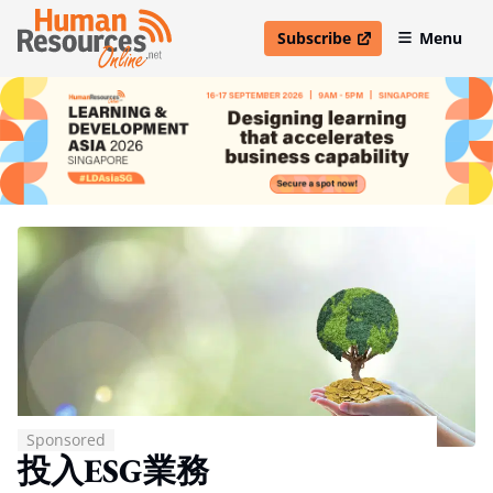
Subscribe
Menu
open in new window
Sponsored
投入ESG業務