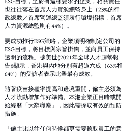
ESG目標，至於有這樣要求的企業，相關責任
也往往落在首席人力資源總監身上（23%的行
政總裁／首席營運總監須履行環境指標，首席
人力資源總監則有44%）。
要成功推行ESG策略，企業須明確制定公司的
ESG目標，將目標與宗旨掛鉤，並向員工保持
透明的流程。據美世《2021年全球人才趨勢報
告》顯示，香港與內地分別有超過六成（63%和
64%）的受訪者表示此舉最有成效。
隨著疫苗接種率提高和邊境重開，僱主必須為
人才流動增加作好準備。本港企業正目睹或開
始經歷「大辭職潮」，因此需採取有效的預防
措施。
「僱主比以往任何時候都更需要聽取員工的意