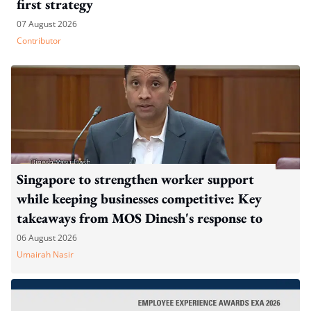
first strategy
07 August 2026
Contributor
Singapore to strengthen worker support
while keeping businesses competitive: Key
takeaways from MOS Dinesh's response to
WP's motion
06 August 2026
Umairah Nasir