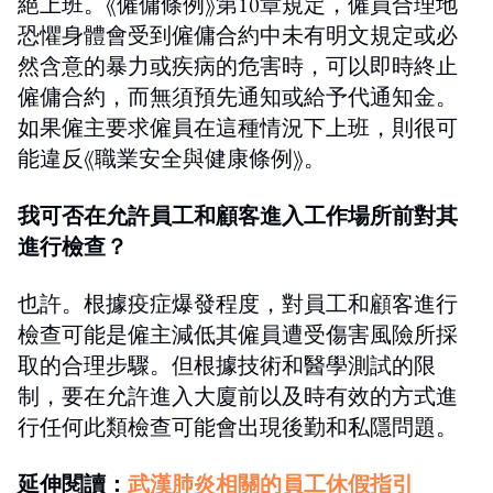
絕上班。《僱傭條例》第10章規定，僱員合理地
恐懼身體會受到僱傭合約中未有明文規定或必
然含意的暴力或疾病的危害時，可以即時終止
僱傭合約，而無須預先通知或給予代通知金。
如果僱主要求僱員在這種情況下上班，則很可
能違反《職業安全與健康條例》。
我可否在允許員工和顧客進入工作場所前對其
進行檢查？
也許。根據疫症爆發程度，對員工和顧客進行
檢查可能是僱主減低其僱員遭受傷害風險所採
取的合理步驟。但根據技術和醫學測試的限
制，要在允許進入大廈前以及時有效的方式進
行任何此類檢查可能會出現後勤和私隱問題。
延伸閱讀：
武漢肺炎相關的員工休假指引