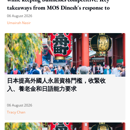
takeaways from MOS Dinesh's response to
WP's motion
06 August 2026
Umairah Nasir
日本提高外國人永居資格門檻，收緊收
入、養老金和日語能力要求
06 August 2026
Tracy Chan