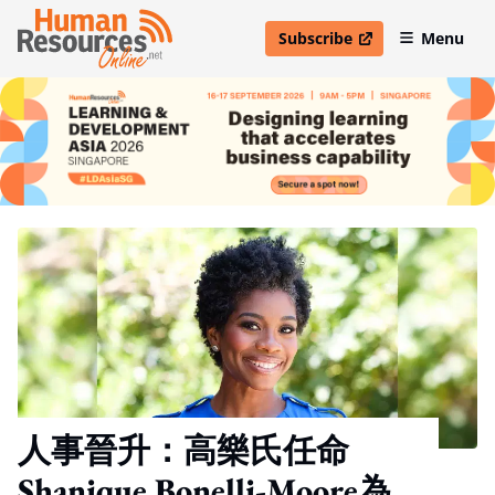
Subscribe
Menu
open in new window
人事晉升：高樂氏任命
Shanique Bonelli-Moore為