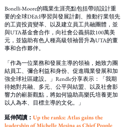
Bonelli-Moore的職業生涯亮點包括帶頭設計重
要的全球DE&I學習與發展計劃、推動行業領先
的工資投資變革、以及建立員工共融團體，並
與UTA基金會合作，向社會公義捐款100萬美
元，並協助有色人種高級領袖晉升為UTA的董
事和合作夥伴。
「作為一位業務和發展主導的領袖，她致力團
結員工、彌合利益和身份、促進職業發展和加
強全球社區建設。」Rendle分享表示：「我期
待她對共融、多元、公平與結盟、以及社會影
響力的嶄新觀點，將如何協助高樂氏培養更加
以人為本、目標主導的文化。」
延伸閱讀：
Up the ranks: Atlas gains the
leadership of Michelle Mesina as Chief People