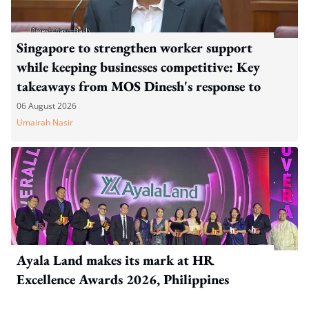
Singapore to strengthen worker support
while keeping businesses competitive: Key
takeaways from MOS Dinesh's response to
WP's motion
06 August 2026
Umairah Nasir
Ayala Land makes its mark at HR
Excellence Awards 2026, Philippines