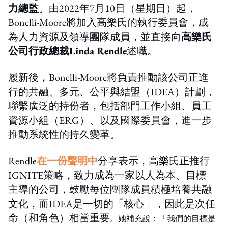
力總監
。由2022年7月10日（星期日）起，
Bonelli-Moore將加入高樂氏的執行委員會，成
為人力資源及領導團隊成員，並直接向
高樂氏
公司行政總裁
Linda Rendle
述職。
履新後，Bonelli-Moore將負責推動該公司正進
行的共融、多元、公平與結盟（IDEA）計劃，
聯繫廣泛的持份者，包括部門工作小組、員工
資源小組（ERG）、以及國際委員會，進一步
推動系統性的持久變革。
Rendle
在一份聲明中
分享表示，高樂氏正推行
IGNITE策略，致力成為一家以人為本、目標
主導的公司，鼓勵每位團隊成員積極培養共融
文化，而IDEA是一切的「核心」，因此是次任
命（和角色）相當重要
。她補充說：「我們的目標是