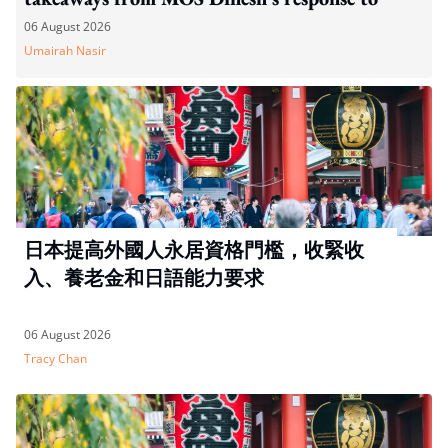
WP's motion
06 August 2026
Umairah Nasir
日本提高外國人永居資格門檻，收緊收
入、養老金和日語能力要求
06 August 2026
Tracy Chan