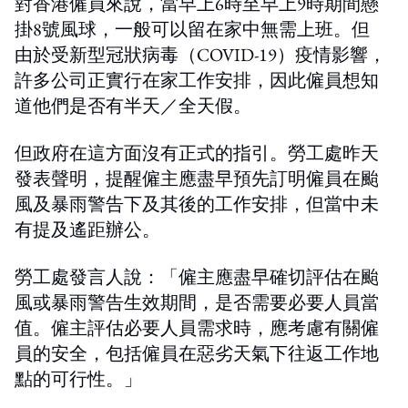
對香港僱員來說，當早上6時至早上9時期間懸
掛8號風球，一般可以留在家中無需上班。但
由於受新型冠狀病毒（COVID-19）疫情影響，
許多公司正實行在家工作安排，因此僱員想知
道他們是否有半天／全天假。
但政府在這方面沒有正式的指引。勞工處昨天
發表聲明，提醒僱主應盡早預先訂明僱員在颱
風及暴雨警告下及其後的工作安排，但當中未
有提及遙距辦公。
勞工處發言人說：「僱主應盡早確切評估在颱
風或暴雨警告生效期間，是否需要必要人員當
值。僱主評估必要人員需求時，應考慮有關僱
員的安全，包括僱員在惡劣天氣下往返工作地
點的可行性。」