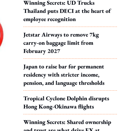
Winning Secrets: UD Trucks
Thailand puts DECI at the heart of
employee recognition
Jetstar Airways to remove 7kg
carry-on baggage limit from
February 2027
Japan to raise bar for permanent
residency with stricter income,
pension, and language thresholds
Tropical Cyclone Dolphin disrupts
Hong Kong-Okinawa flights
Winning Secrets: Shared ownership
and trust are what drive EX at