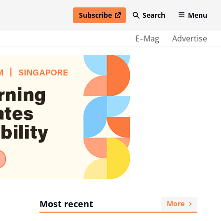
Subscribe
Search
Menu
open in new window
E–Mag
Advertise
Most recent
More