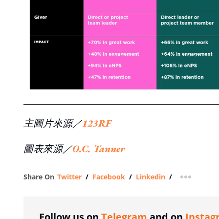
主圖片來源／
123RF
圖表來源／
O.C. Tanner
Share On
Twitter
/
Facebook
/
Linkedin
/
more shar
Follow us on
Telegram
and on
Instag