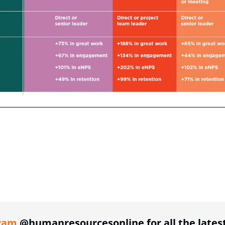
ing option
ram
@humanresourcesonline for all the lates