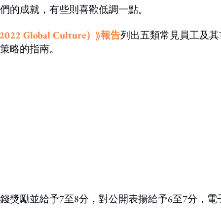
們的成就，有些則喜歡低調一點。
22 Global Culture）》報告
列出五類常見員工及其
略的指​​南。
錢獎勵並給予7至8分，對公開表揚給予6至7分，電