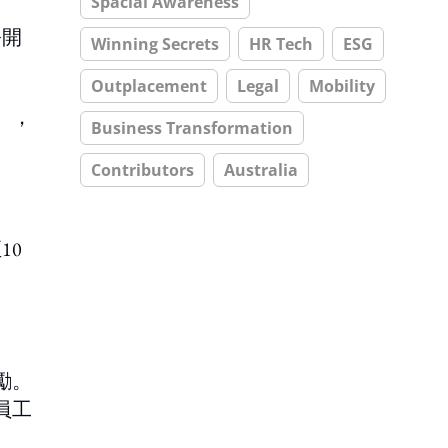
Spacial Awareness
公開
Winning Secrets
HR Tech
ESG
Outplacement
Legal
Mobility
），
Business Transformation
Contributors
Australia
10
勵。
員工