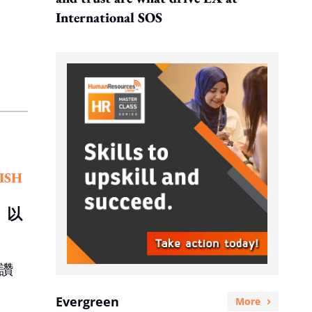
International SOS
ISH
。以
讚
Evergreen
More