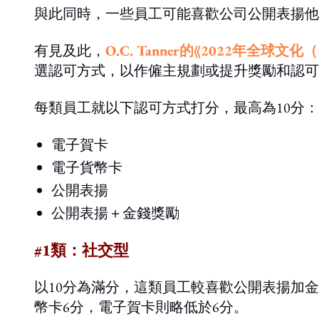
與此同時，一些員工可能喜歡公司公開表揚他
有見及此，
O.C. Tanner的《2022年全球文化（20
選認可方式，以作僱主規劃或提升獎勵和認可策
每類員工就以下認可方式打分，最高為10分：
電子賀卡
電子貨幣卡
公開表揚
公開表揚＋金錢獎勵
#1
類：社交型
以10分為滿分，這類員工較喜歡公開表揚加金
幣卡6分，電子賀卡則略低於6分。