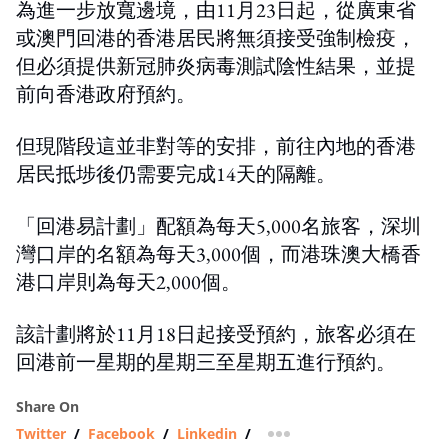
為進一步放寬邊境，由11月23日起，從廣東省
或澳門回港的香港居民將無須接受強制檢疫，
但必須提供新冠肺炎病毒測試陰性結果，並提
前向香港政府預約。
但現階段這並非對等的安排，前往內地的香港
居民抵埗後仍需要完成14天的隔離。
「回港易計劃」配額為每天5,000名旅客，深圳
灣口岸的名額為每天3,000個，而港珠澳大橋香
港口岸則為每天2,000個。
該計劃將於11月18日起接受預約，旅客必須在
回港前一星期的星期三至星期五進行預約。
Share On
Twitter
/
Facebook
/
Linkedin
/
more sharing option