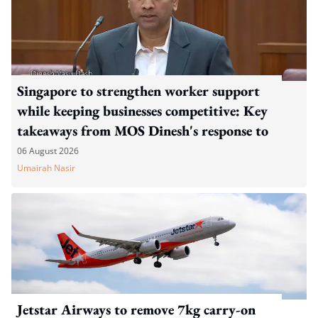
Singapore to strengthen worker support
while keeping businesses competitive: Key
takeaways from MOS Dinesh's response to
WP's motion
06 August 2026
Umairah Nasir
Jetstar Airways to remove 7kg carry-on