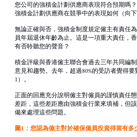
您公司的強積金計劃供應商表現符合預期嗎？
強積金計劃供應商
在競爭中的表現如何（向下
無論正確與否，強積金制度規定僱主有責任為
員年屆退休年齡為止。這是一項重大責任，香
有否聆聽您的聲音？
積金評級與香港僱主聯合會過去三年共同編制
意見和趨勢。去年，超過80%的受訪者覺得
1）。
正面的回應充分說明僱主對僱員的謹慎責任態
差距，這些差距應由強積金行業來填補，但該
備來處理這些問題。
圖1：您認為僱主對於確保僱員投資得當有多