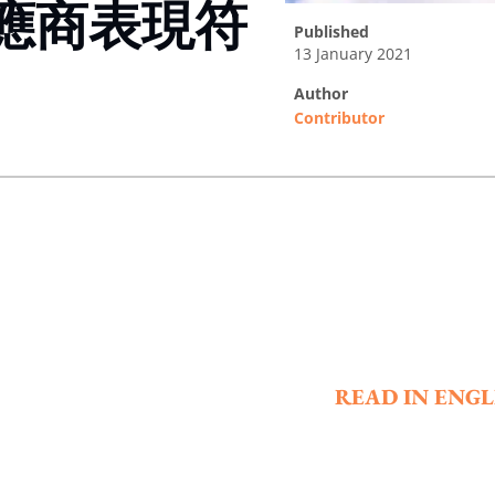
應商表現符
published
13 January 2021
author
Contributor
ing option
READ IN ENGL