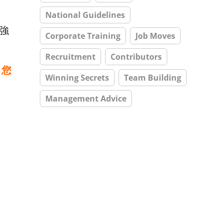
National Guidelines
強
Corporate Training
Job Moves
Recruitment
Contributors
，您
Winning Secrets
Team Building
Management Advice