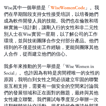
Wise其中一個舉措是「
Wise
Women
Code
」。我
們在早期階段支持女性接受培訓，以培養她們
成為軟件開發人員的技能。我們也在倫敦和塔
林實施一項計劃，讓剛入行的女性和非二元性
別人士在Wise實習一星期，以了解公司的工作
環境，並與技術團隊合作交付部分產品。他們
得到的不僅是技術工作經驗，更能與團隊其他
人合作，從而建立他們的信心。
我多年來推動的另一舉措是「Wise Women in
Social」。也許因為有時是房間裡唯一的女性的
原因，我明白到女性之間必須建立牢固的聯繫
並互相支持，需要有一個安全的空間來討論我
們的發展領域和正在面對的難題，最終與其他
女性建立聯繫。我們嘗試每季度至少舉辦一次
這類輕鬆的社交活動，很多時候會邀請外部講