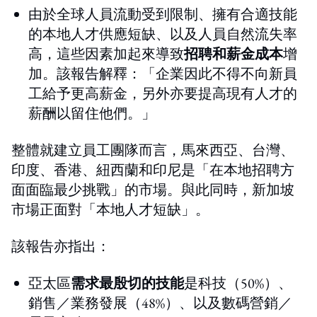
由於全球人員流動受到限制、擁有合適技能
的本地人才供應短缺、以及人員自然流失率
高，這些因素加起來導致
招聘和薪金成本
增
加。該報告解釋：「企業因此不得不向新員
工給予更高薪金，另外亦要提高現有人才的
薪酬以留住他們。」
整體就建立員工團隊而言，馬來西亞、台灣、
印度、香港、紐西蘭和印尼是「在本地招聘方
面面臨最少挑戰」的市場。與此同時，新加坡
市場正面對「本地人才短缺」。
該報告亦指出：
亞太區
需求最殷切的技能
是科技（50%）、
銷售／業務發展（48%）、以及數碼營銷／