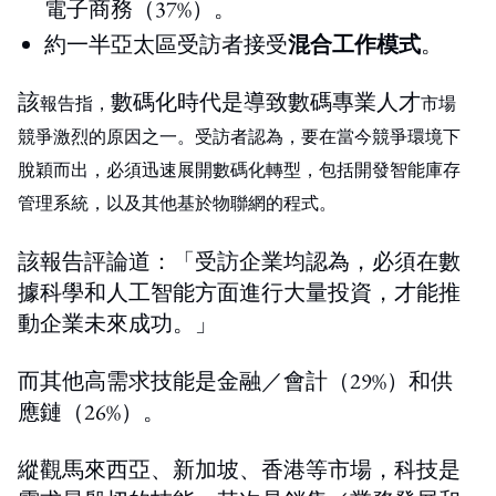
電子商務（37%）。
約一半亞太區受訪者接受
混合工作模式
。
該
數碼化時代是導致數碼專業人才
報告指，
市場
競爭激烈的
原因之一
。
受訪者認為，要在當今競爭環境下
脫穎而出，必須迅速
展開
數碼化轉型，包括開發
智能庫存
管理系統，以及
其他基於
物聯網的程式。
該報告評論道：「受訪企業均認為，必須在數
據科學和人工智能方面進行大量投資，才能推
動企業未來成功。」
而其他高需求技能是金融／會計（29%）和供
應鏈（26%）。
縱觀馬來西亞、新加坡、香港等市場，科技是