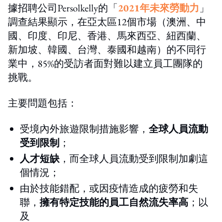
據招聘公司Persolkelly的「
2021年未來勞動力
」
調查結果顯示，在亞太區12個市場（澳洲、中
國、印度、印尼、香港、馬來西亞、紐西蘭、
新加坡、韓國、台灣、泰國和越南）的不同行
業中，85%的受訪者面對難以建立員工團隊的
挑戰。
主要問題包括：
受境內外旅遊限制措施影響，
全球人員流動
受到限制
；
人才短缺
，而全球人員流動受到限制加劇這
個情況；
由於技能錯配，或因疫情造成的疲勞和失
聯，
擁有特定技能的員工自然流失率高
；以
及