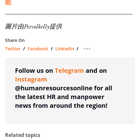
能
圖片由Persolkelly提供
Share On
Twitter
/
Facebook
/
Linkedin
/
more sharing option
Follow us on
Telegram
and on
Instagram
@humanresourcesonline for all
the latest HR and manpower
news from around the region!
Related topics