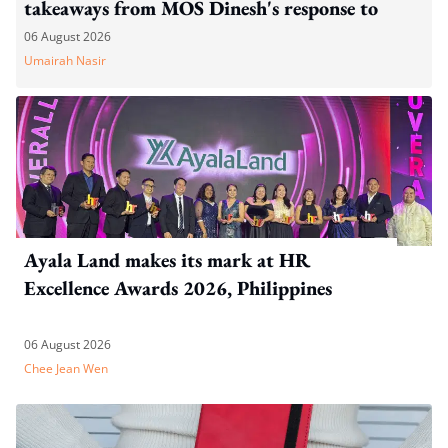
takeaways from MOS Dinesh's response to
WP's motion
06 August 2026
Umairah Nasir
Ayala Land makes its mark at HR
Excellence Awards 2026, Philippines
06 August 2026
Chee Jean Wen