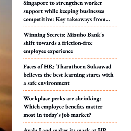
Singapore to strengthen worker
support while keeping businesses
competitive: Key takeaways from
MOS Dinesh's response to WP's
Winning Secrets: Mizuho Bank's
motion
shift towards a friction-free
employee experience
Faces of HR: Tharathorn Suksawad
believes the best learning starts with
a safe environment
Workplace perks are shrinking:
Which employee benefits matter
most in today's job market?
Ayala Land makes its mark at HR