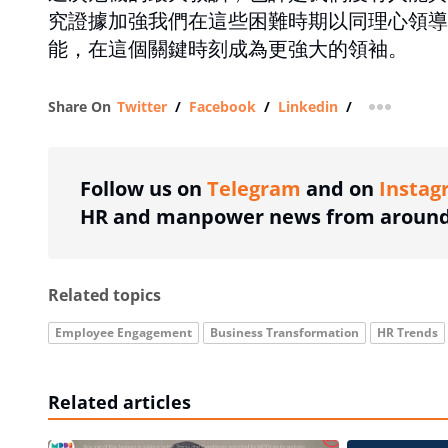
究證據加強我們在這些困難時期以同理心領導
能，在這個關鍵時刻成為更強大的領袖。
Share On
Twitter
/
Facebook
/
Linkedin
/
more shar
Follow us on
Telegram
and on
Instag
HR and manpower news from around 
Related topics
Employee Engagement
Business Transformation
HR Trends
Related articles