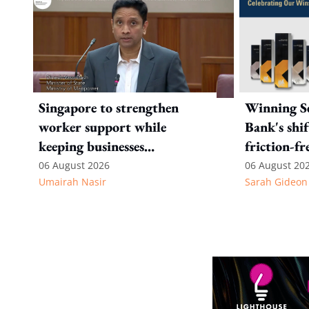
Singapore to strengthen
Winning Se
worker support while
Bank's shi
keeping businesses
friction-fr
competitive: Key takeaways
experience
06 August 2026
06 August 20
Umairah Nasir
Sarah Gideon
from MOS Dinesh's response
to WP's motion