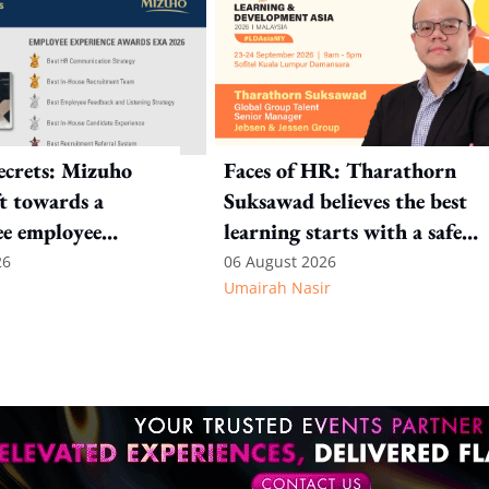
crets: Mizuho
Faces of HR: Tharathorn
ft towards a
Suksawad believes the best
ee employee
learning starts with a safe
environment
26
06 August 2026
Umairah Nasir