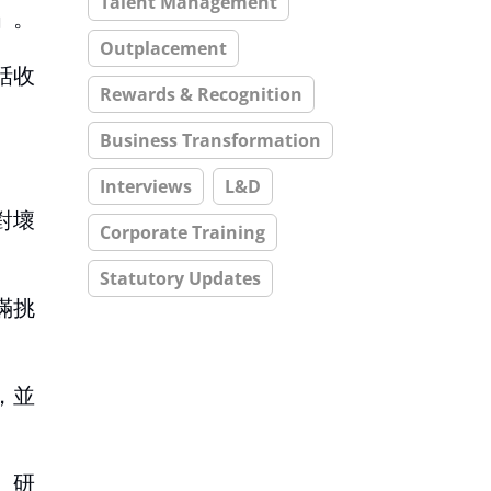
Talent Management
」。
Outplacement
話收
Rewards & Recognition
Business Transformation
Interviews
L&D
對壞
Corporate Training
Statutory Updates
滿挑
，並
。研