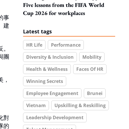
Five lessons from the FIFA World
Cup 2026 for workplaces
的事
、建
Latest tags
HR Life
Performance
反。
與團
Diversity & Inclusion
Mobility
Health & Wellness
Faces Of HR
美，
Winning Secrets
Employee Engagement
Brunei
Vietnam
Upskilling & Reskilling
化對
Leadership Development
隊的