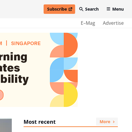
Subscribe
Search
Menu
open in new window
E–Mag
Advertise
Most recent
More