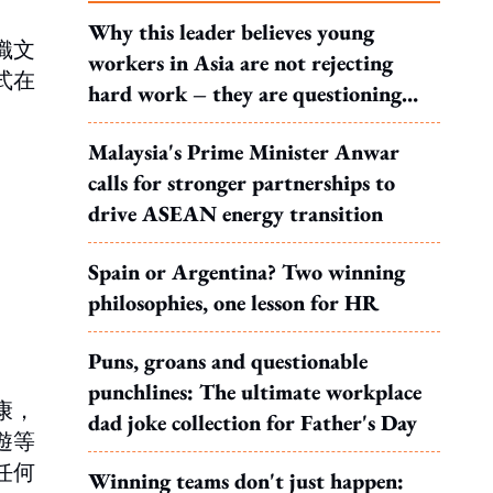
Why this leader believes young
織文
workers in Asia are not rejecting
式在
hard work – they are questioning
what it leads to
Malaysia's Prime Minister Anwar
calls for stronger partnerships to
drive ASEAN energy transition
Spain or Argentina? Two winning
philosophies, one lesson for HR
Puns, groans and questionable
punchlines: The ultimate workplace
康，
dad joke collection for Father's Day
遊等
任何
Winning teams don't just happen: