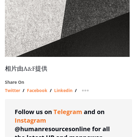
相片由A&F提供
Share On
Twitter
/
Facebook
/
Linkedin
/
more sharing option
Follow us on
Telegram
and on
Instagram
@humanresourcesonline for all