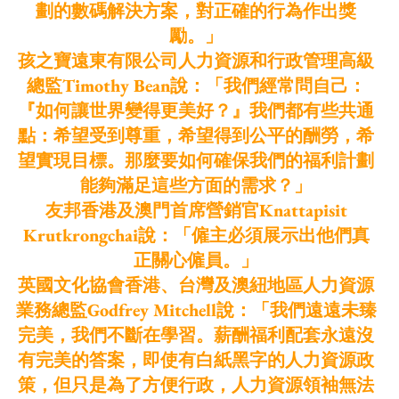
劃的數碼解決方案，對正確的行為作出獎
勵。」
孩之寶遠東有限公司人力資源和行政管理高級
總監Timothy Bean說：「我們經常問自己：
『如何讓世界變得更美好？』我們都有些共通
點：希望受到尊重，希望得到公平的酬勞，希
望實現目標。那麼要如何確保我們的福利計劃
能夠滿足這些方面的需求？」
友邦香港及澳門首席營銷官Knattapisit
Krutkrongchai說：「僱主必須展示出他們真
正關心僱員。」
英國文化協會香港、台灣及澳紐地區人力資源
業務總監Godfrey Mitchell說：「我們遠遠未臻
完美，我們不斷在學習。薪酬福利配套永遠沒
有完美的答案，即使有白紙黑字的人力資源政
策，但只是為了方便行政，人力資源領袖無法