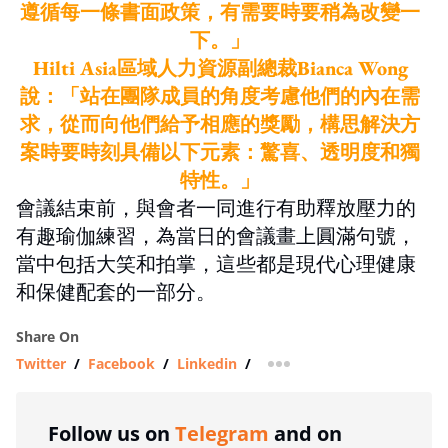
遵循每一條書面政策，有需要時要稍為改變一
下。」
Hilti Asia區域人力資源副總裁Bianca Wong
說：「站在團隊成員的角度考慮他們的內在需
求，從而向他們給予相應的獎勵，構思解決方
案時要時刻具備以下元素：驚喜、透明度和獨
特性。」
會議結束前，與會者一同進行有助釋放壓力的
有趣瑜伽練習，為當日的會議畫上圓滿句號，
當中包括大笑和拍掌，這些都是現代心理健康
和保健配套的一部分。
Share On
Twitter
/
Facebook
/
Linkedin
/
more sharing option
Follow us on
Telegram
and on