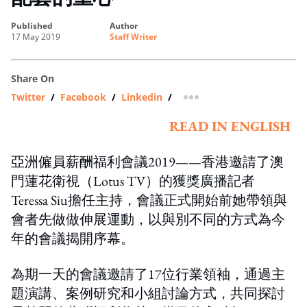
published
author
17 May 2019
Staff Writer
Share On
Twitter
/
Facebook
/
Linkedin
/
more sharing option
READ IN ENGLISH
亞洲僱員薪酬福利會議2019——香港邀請了澳
門蓮花衛視（Lotus TV）的獲獎廣播記者
Teressa Siu擔任主持，會議正式開始前她帶領與
會者先做做伸展運動，以與別不同的方式為今
年的會議揭開序幕。
為期一天的會議邀請了17位行業領袖，通過主
題演講、案例研究和小組討論方式，共同探討