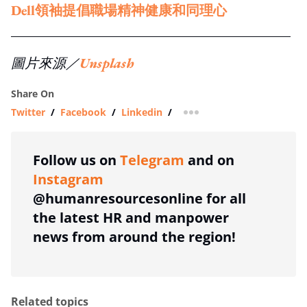
Dell領袖提倡職場精神健康和同理心
圖片來源／
Unsplash
Share On
Twitter
/
Facebook
/
Linkedin
/
more sharing option
Follow us on
Telegram
and on
Instagram
@humanresourcesonline for all
the latest HR and manpower
news from around the region!
Related topics