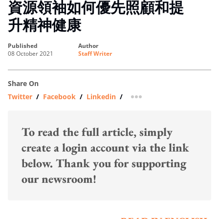
資源領袖如何優先照顧和提
升精神健康
published
author
08 October 2021
Staff Writer
Share On
Twitter
/
Facebook
/
Linkedin
/
more sharing option
To read the full article, simply
create a login account via the link
below. Thank you for supporting
our newsroom!