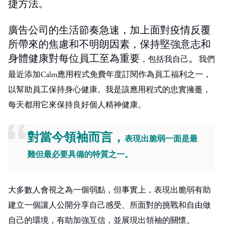
捷方法。
廣告公司的生活節奏急速，加上面對疫情反覆
所帶來的焦慮和不明朗因素，保持堅強意志和
身體健康對每位員工至為重要
。
，包括我自己
我們
最近
添加Calm
應用程式
免費年度訂閱作為員工福利之一，
以幫助員工保持身心健康。
我是該
應用程式的忠實擁躉，
每天都
用它來保持良好個人精神健康。
對當今領袖而言，
表現出脆弱一面是最
難但最
必要
具備
的特質之一。
大多數人會視之
為一個
弱點，但事實上，表現出脆弱有助
建立一個讓人公開分享
自己感受、所面對的挑戰和自由做
自己的
環境，​​
有助加強互信，並展現出領袖的關懷。