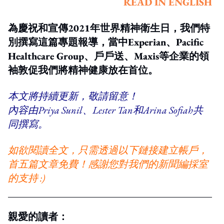
READ IN ENGLISH
為慶祝和宣傳2021年世界精神衛生日，我們特
別撰寫這篇專題報導，當中Experian、Pacific
Healthcare Group、戶戶送、Maxis等企業的領
袖敦促我們將精神健康放在首位。
本文將持續更新，敬請留意！
內容由
Priya Sunil
、
Lester Tan
和
Arina Sofiah
共
同撰寫。
如欲閱讀全文，只需透過以下鏈接建立帳戶，
首五篇文章免費！感謝您對我們的新聞編採室
的支持 :)
親愛的讀者：