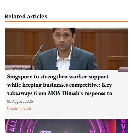
Related articles
Singapore to strengthen worker support
while keeping businesses competitive: Key
takeaways from MOS Dinesh's response to
WP's motion
06 August 2026
Umairah Nasir