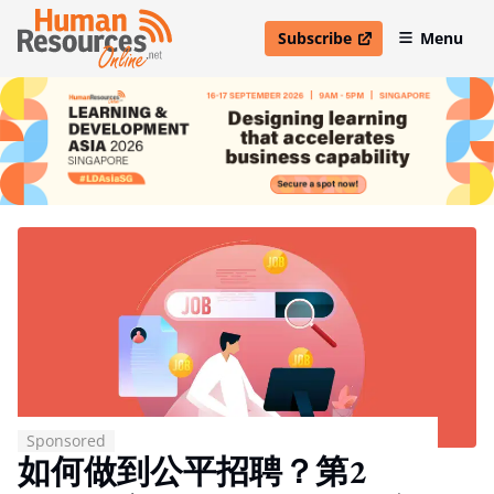
Subscribe
Menu
open in new window
Sponsored
如何做到公平招聘？第2