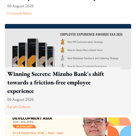
WP's motion
06 August 2026
Umairah Nasir
Winning Secrets: Mizuho Bank's shift
towards a friction-free employee
experience
06 August 2026
Sarah Gideon