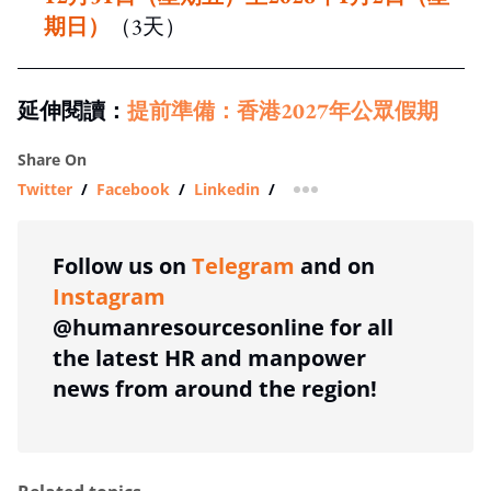
期日）
（3天）
延伸閱讀：
提前準備：香港2027年公眾假期
Share On
Twitter
/
Facebook
/
Linkedin
/
more sharing option
Follow us on
Telegram
and on
Instagram
@humanresourcesonline for all
the latest HR and manpower
news from around the region!