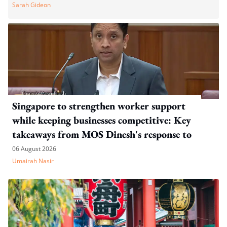
Sarah Gideon
Singapore to strengthen worker support
while keeping businesses competitive: Key
takeaways from MOS Dinesh's response to
WP's motion
06 August 2026
Umairah Nasir