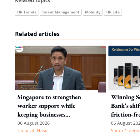
Related topics
HR Trends
Talent Management
Mobility
HR Life
Related articles
Singapore to strengthen
Winning Se
worker support while
Bank's shi
keeping businesses
friction-fr
competitive: Key takeaways
experience
06 August 2026
06 August 20
Umairah Nasir
Sarah Gideon
from MOS Dinesh's response