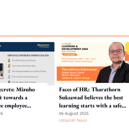
crets: Mizuho
Faces of HR: Tharathorn
ft towards a
Suksawad believes the best
ee employee
learning starts with a safe
environment
26
06 August 2026
Umairah Nasir