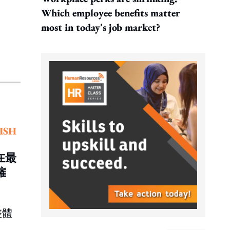
Which employee benefits matter
most in today's job market?
ISH
在最
僱
整體