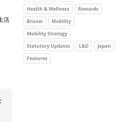
Health & Wellness
Rewards
生活
Brunei
Mobility
。
Mobility Strategy
Statutory Updates
L&D
Japan
Features
t