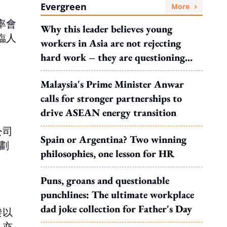
Evergreen
More
率會
Why this leader believes young
臨人
workers in Asia are not rejecting
hard work – they are questioning
what it leads to
Malaysia's Prime Minister Anwar
calls for stronger partnerships to
drive ASEAN energy transition
公司
Spain or Argentina? Two winning
劃
philosophies, one lesson for HR
Puns, groans and questionable
punchlines: The ultimate workplace
dad joke collection for Father's Day
發以
，亦