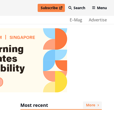
Subscribe
Search
Menu
open in new window
E–Mag
Advertise
Most recent
More