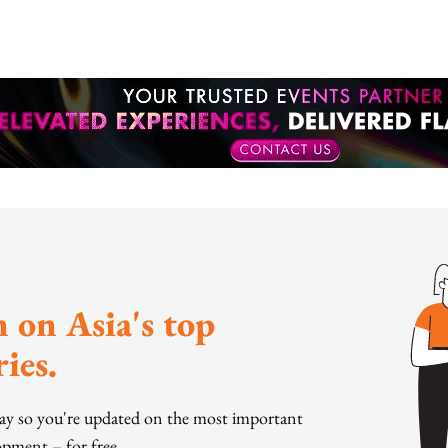
 on Asia's top
ies.
day so you're updated on the most important
pment – for free.