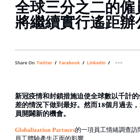
全球三分之二的僱
將繼續實行遙距辦
Share On
Twitter
/
Facebook
/
Linkedin
/
more shar
新冠疫情和封鎖措施迫使全球數以千計的
差的情況下做到最好。然而18個月過去，
員開闢新的機會。
Globalization Partners
的一項員工情緒調查訪
員工體驗產生正面的影響。