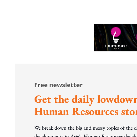
to WP's motion
Free newsletter
Get the daily lowdown
Human Resources stor
We break down the big and messy topics of the 
developments in Asia's Human Resources develo