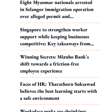
Eight Myanmar nationals arrested
in Selangor immigration operation
over alleged permit and
documentation offences
Singapore to strengthen worker
support while keeping businesses
competitive: Key takeaways from
MOS Dinesh's response to WP's
Winning Secrets: Mizuho Bank's
motion
shift towards a friction-free
employee experience
Faces of HR: Tharathorn Suksawad
believes the best learning starts with
a safe environment
Workplace perks are shrinking: