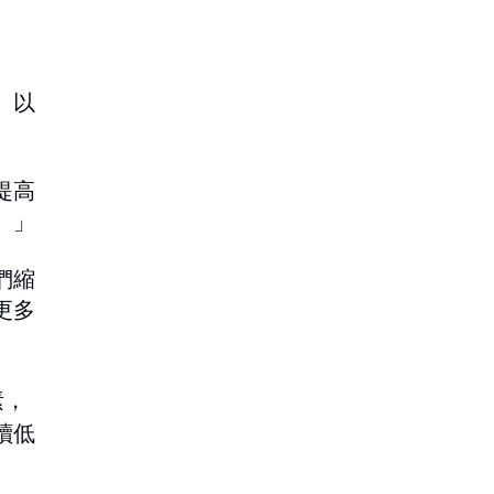
、以
提高
。」
們縮
更多
素，
續低