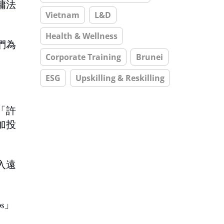
傭法
Vietnam
L&D
Health & Wellness
們為
Corporate Training
Brunei
ESG
Upskilling & Reskilling
「許
加投
入遠
s」