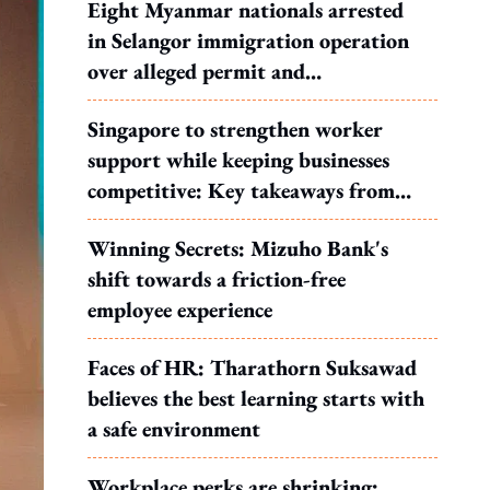
Eight Myanmar nationals arrested
in Selangor immigration operation
over alleged permit and
documentation offences
Singapore to strengthen worker
support while keeping businesses
competitive: Key takeaways from
MOS Dinesh's response to WP's
Winning Secrets: Mizuho Bank's
motion
shift towards a friction-free
employee experience
Faces of HR: Tharathorn Suksawad
believes the best learning starts with
a safe environment
Workplace perks are shrinking: