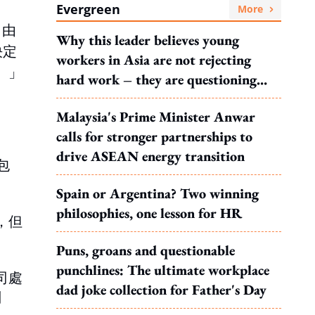
Evergreen
More
自由
Why this leader believes young
決定
workers in Asia are not rejecting
。」
hard work – they are questioning
what it leads to
Malaysia's Prime Minister Anwar
calls for stronger partnerships to
drive ASEAN energy transition
包
Spain or Argentina? Two winning
philosophies, one lesson for HR
，但
Puns, groans and questionable
punchlines: The ultimate workplace
司處
dad joke collection for Father's Day
刪