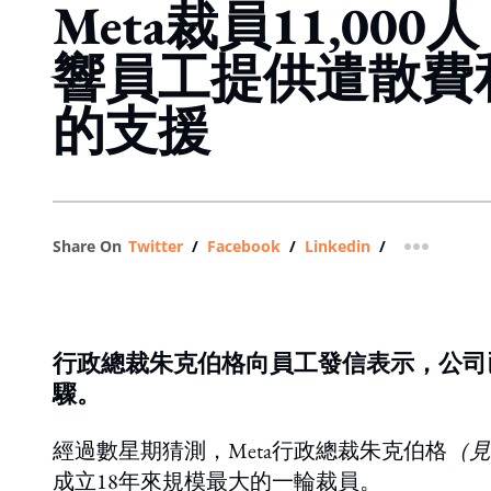
Meta裁員11,00
響員工提供遣散費
的支援
Share On
Twitter
/
Facebook
/
Linkedin
/
more shar
行政總裁朱克伯格向員工發信表示，公司
驟。
經過數星期猜測，Meta行政總裁朱克伯格
（見
成立18年來規模最大的一輪裁員。