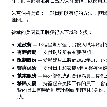
除，而電郵地址將在當天保持運作，以便員工
朱克伯格寫道：「裁員難以有好的方法，但我
難關。」
被裁的美國員工將獲得以下就業支援：
遣散費
— 16個星期薪金，另按入職年資
有薪假期
— 支付剩餘所有有薪假期。
限制股份
— 受影響員工將於2022年11月1
醫療保險
— 支付員工和家屬6個月醫療保
就業服務
— 與外部供應商合作為員工提
移民支援
— 持簽證在美國工作的員工，
響的員工有時間制定計劃處理其移民身份
助。