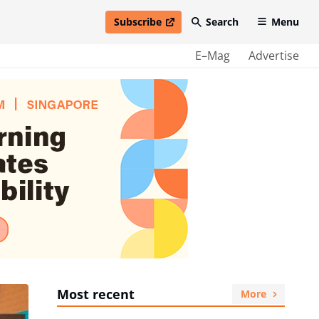
Subscribe
Search
Menu
open in new window
E–Mag
Advertise
Most recent
More