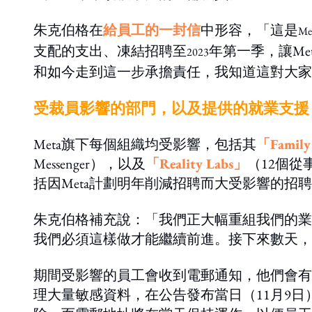
朱克伯格在
給員工的一封信
中形容，「這是
Me
支配的支出、凍結招聘至
年第一季，讓M
2023
和如今走到這一步承擔責任，我知道這對大家
受裁員影響的部門，以及提供的就業支援
Meta旗下每個組織均受影響，包括其
「Family
Messenger），以及
「Reality Labs」
（12個從
括因Meta計劃明年削減招聘而大受影響的招
朱克伯格補充說：「我們正大幅重組我們的業
我們必須這樣做才能繼續前進。接下來數天，
期間受影響的員工會收到電郵通知，他們會有
理大量敏感資料，在公告發布當日（11月9日