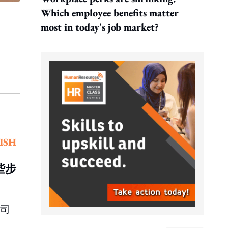
Which employee benefits matter
most in today's job market?
ISH
些步
公司