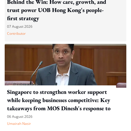
Behind the Win: How care, growth, and
trust power UOB Hong Kong's people-
first strategy
07 August 2026
Contributor
Singapore to strengthen worker support
while keeping businesses competitive: Key
takeaways from MOS Dinesh's response to
WP's motion
06 August 2026
Umairah Nasir