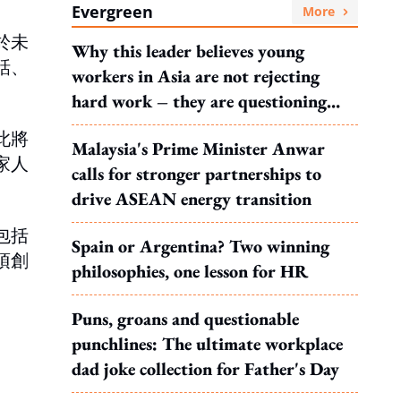
Evergreen
More
於未
Why this leader believes young
話、
workers in Asia are not rejecting
hard work – they are questioning
what it leads to
此將
Malaysia's Prime Minister Anwar
家人
calls for stronger partnerships to
drive ASEAN energy transition
包括
Spain or Argentina? Two winning
項創
philosophies, one lesson for HR
Puns, groans and questionable
punchlines: The ultimate workplace
dad joke collection for Father's Day