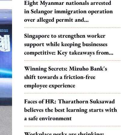
Eight Myanmar nationals arrested
in Selangor immigration operation
over alleged permit and
documentation offences
Singapore to strengthen worker
support while keeping businesses
competitive: Key takeaways from
MOS Dinesh's response to WP's
Winning Secrets: Mizuho Bank's
motion
shift towards a friction-free
employee experience
Faces of HR: Tharathorn Suksawad
believes the best learning starts with
a safe environment
Workplace perks are shrinking: