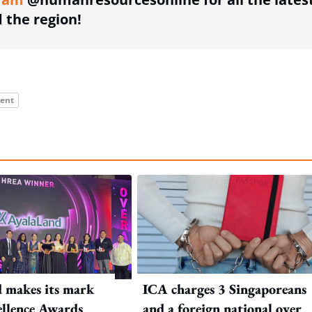
the region!
ent
 makes its mark
ICA charges 3 Singaporeans
llence Awards
and a foreign national over