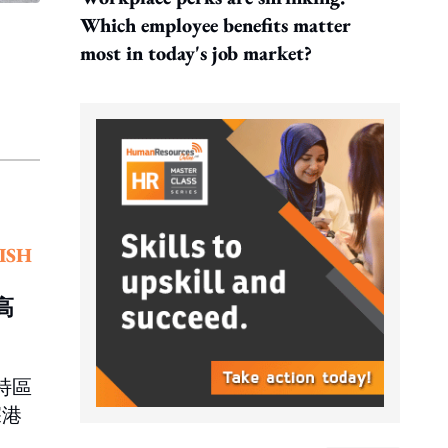
Which employee benefits matter
most in today's job market?
ISH
高
特區
深港