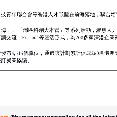
科技青年聯合會等香港人才載體在前海落地，聯合培
海」 、「灣區科創大本營」等系列活動，聚焦人
流、Free talk等靈活形式，為200多家深港企業
布4,514個職位，通過該計劃累計促成260名港澳
簽訂就業協議。
ing option
ram
@humanresourcesonline for all the lates