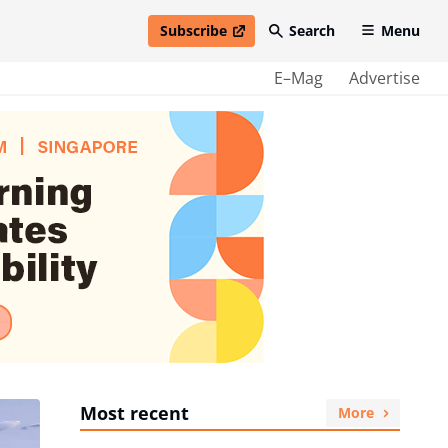
Subscribe
Search
Menu
open in new window
E–Mag
Advertise
Most recent
More