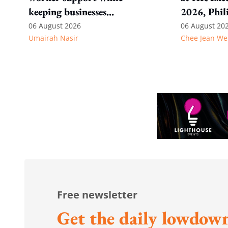
keeping businesses
2026, Phil
competitive: Key takeaways
06 August 2026
06 August 20
Umairah Nasir
Chee Jean We
from MOS Dinesh's response
to WP's motion
Free newsletter
Get the daily lowdown