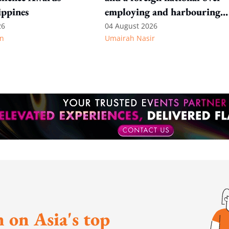
ippines
employing and harbouring
immigration offenders
26
04 August 2026
n
Umairah Nasir
 on Asia's top