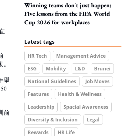
Winning teams don't just happen:
Five lessons from the FIFA World
Cup 2026 for workplaces
直
Latest tags
前
HR Tech
Management Advice
動。
ESG
Mobility
L&D
Brunei
年舉
National Guidelines
Job Moves
50
Features
Health & Wellness
Leadership
Spacial Awareness
圳前
Diversity & Inclusion
Legal
Rewards
HR Life