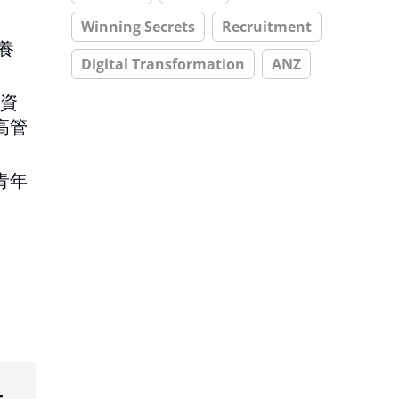
Winning Secrets
Recruitment
養
Digital Transformation
ANZ
力資
高管
青年
t