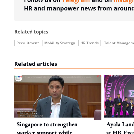
HR and manpower news from around 
Related topics
Recruitment
Mobility Strategy
HR Trends
Talent Managem
Related articles
Singapore to strengthen
Ayala Land
worker support while
at HR Exce