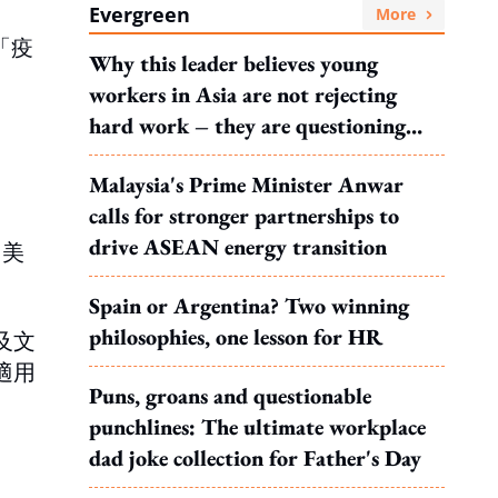
Evergreen
More
「疫
Why this leader believes young
workers in Asia are not rejecting
hard work – they are questioning
what it leads to
Malaysia's Prime Minister Anwar
calls for stronger partnerships to
drive ASEAN energy transition
、美
Spain or Argentina? Two winning
philosophies, one lesson for HR
及文
適用
Puns, groans and questionable
punchlines: The ultimate workplace
dad joke collection for Father's Day