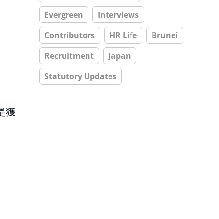
Evergreen
Interviews
Contributors
HR Life
Brunei
Recruitment
Japan
Statutory Updates
是獲