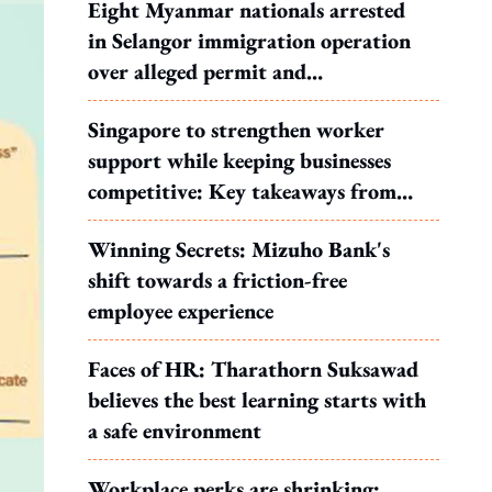
Eight Myanmar nationals arrested
in Selangor immigration operation
over alleged permit and
documentation offences
Singapore to strengthen worker
support while keeping businesses
competitive: Key takeaways from
MOS Dinesh's response to WP's
Winning Secrets: Mizuho Bank's
motion
shift towards a friction-free
employee experience
Faces of HR: Tharathorn Suksawad
believes the best learning starts with
a safe environment
Workplace perks are shrinking: