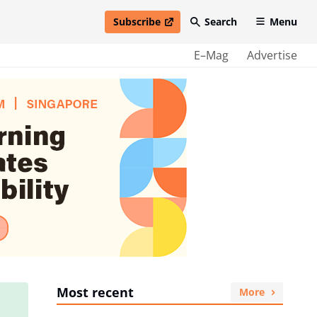
Subscribe
Search
Menu
open in new window
E–Mag
Advertise
Most recent
More