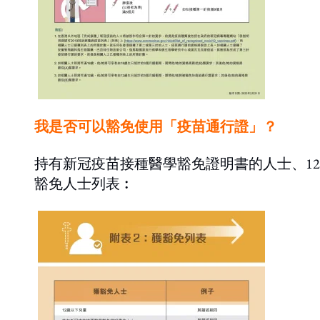
我是否可以豁免使用「疫苗通行證」？
持有新冠疫苗接種醫學豁免證明書的人士、1
豁免人士列表︰