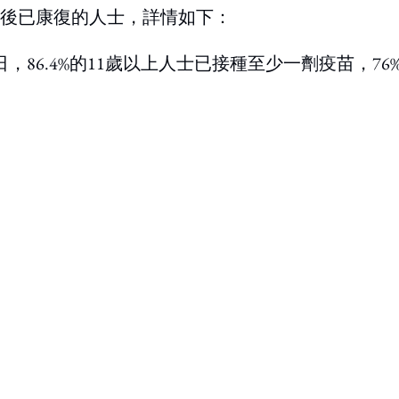
後已康復的人士，詳情如下：
日，86.4%的11歲以上人士已接種至少一劑疫苗，76