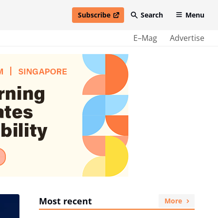
Subscribe
Search
Menu
open in new window
E–Mag
Advertise
Most recent
More