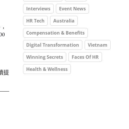
Interviews
Event News
HR Tech
Australia
案，
Compensation & Benefits
0
Digital Transformation
Vietnam
Winning Secrets
Faces Of HR
Health & Wellness
續提