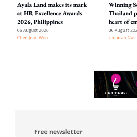
Ayala Land makes its mark
Winning S
at HR Excellence Awards
Thailand p
2026, Philippines
heart of e
recognitio
06 August 2026
06 August 20
Chee Jean Wen
Umairah Nasi
Free newsletter