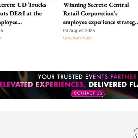
ecrets: UD Trucks
Winning Secrets: Central
uts DE&I at the
Retail Corporation's
mployee
employee experience strateg
n
starts with continuous
26
04 August 2026
r
Umairah Nasir
listening