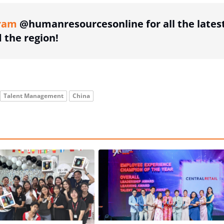
ram
@humanresourcesonline for all the lates
the region!
Talent Management
China