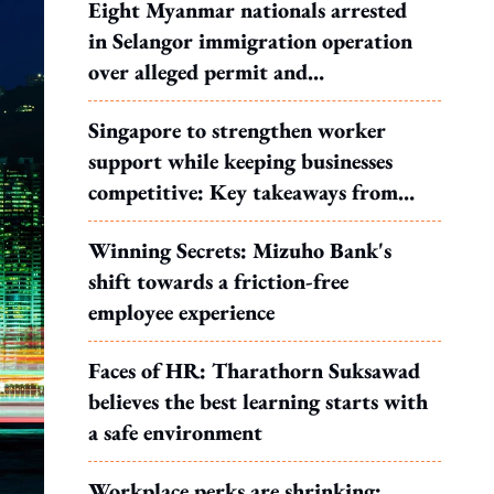
Eight Myanmar nationals arrested
in Selangor immigration operation
over alleged permit and
documentation offences
Singapore to strengthen worker
support while keeping businesses
competitive: Key takeaways from
MOS Dinesh's response to WP's
Winning Secrets: Mizuho Bank's
motion
shift towards a friction-free
employee experience
Faces of HR: Tharathorn Suksawad
believes the best learning starts with
a safe environment
Workplace perks are shrinking: