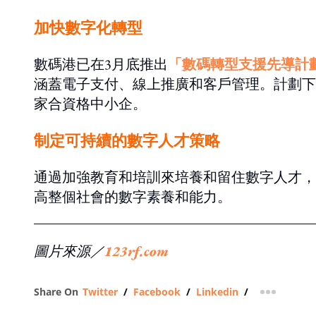
加快數字化轉型
數碼港已在3月底推出
「數碼轉型支援先導計
涵蓋電子支付、線上推廣和客戶管理。計劃下一
家合資格中小企。
制定可持續的數字人才策略
通過加強教育和培訓來培養和留住數字人才，
高整個社會的數字素養和能力。
圖片來源／
123rf.com
Share On
Twitter
/
Facebook
/
Linkedin
/
more shar