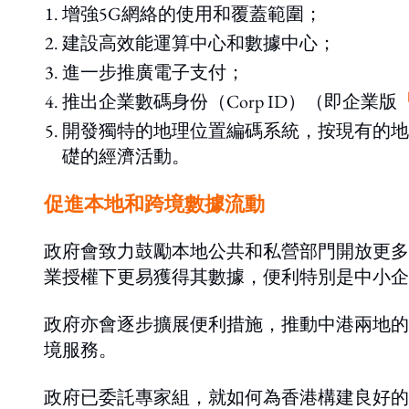
增強5G網絡的使用和覆蓋範圍；
建設高效能運算中心和數據中心；
進一步推廣電子支付；
推出企業數碼身份（Corp ID）（即企業版
開發獨特的地理位置編碼系統，按現有的地
礎的經濟活動。
促進本地和跨境數據流動
政府會致力鼓勵本地公共和私營部門開放更多
業授權下更易獲得其數據，便利特別是中小企
政府亦會逐步擴展便利措施，推動中港兩地的
境服務。
政府已委託專家組，就如何為香港構建良好的