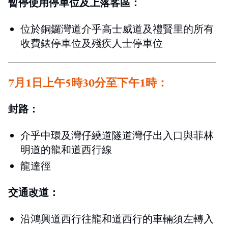
暫停使用停車位及上落客區：
位於銅鑼灣道介乎高士威道及禮賢里的所有
收費錶停車位及殘疾人士停車位
7月1日上午5時30分至下午1時：
封路：
介乎中環及灣仔繞道隧道灣仔出入口與菲林
明道的龍和道西行線
龍達徑
交通改道：
沿鴻興道西行往龍和道西行的車輛須左轉入