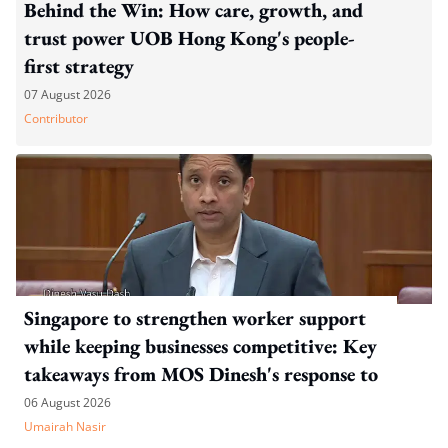
Behind the Win: How care, growth, and
trust power UOB Hong Kong's people-
first strategy
07 August 2026
Contributor
Singapore to strengthen worker support
while keeping businesses competitive: Key
takeaways from MOS Dinesh's response to
WP's motion
06 August 2026
Umairah Nasir