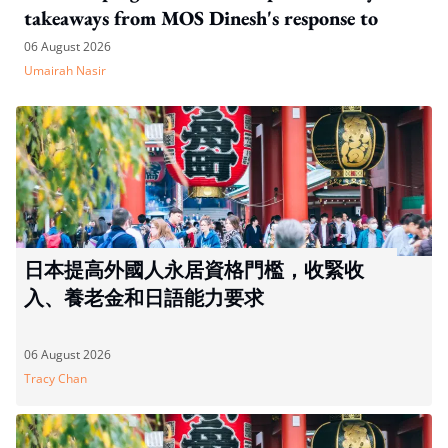
takeaways from MOS Dinesh's response to
WP's motion
06 August 2026
Umairah Nasir
日本提高外國人永居資格門檻，收緊收
入、養老金和日語能力要求
06 August 2026
Tracy Chan