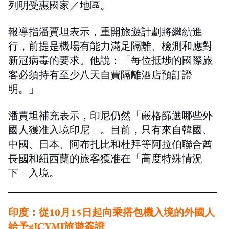
列明受惠國家／地區。
報導指潘賈坦表示，重開旅遊計劃將繼續進
行，前提是機場有能力滿足隔離、檢測和應對
新冠病毒的要求。他說：「每位抵埗的國際旅
客必須持有至少八天自費隔離酒店預訂證
明。」
潘賈坦補充表示，印尼仍然「嚴格篩選哪些外
國人獲准入境印尼」。目前，只有來自韓國、
中國、日本、阿布扎比和杜拜等阿拉伯聯合酋
長國和紐西蘭的旅客獲准在「高度特殊情況
下」入境。
印度：
從10月15日起向乘搭
包機入境的外國人
給予
#ICYMI
旅遊簽證