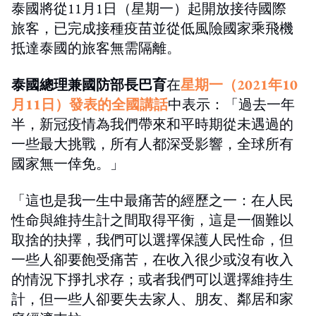
泰國將從11月1日（星期一）起開放接待國際
旅客，已完成接種疫苗並從低風險國家乘飛機
抵達泰國的旅客無需隔離。
泰國總理兼國防部長巴育
在
星期一（2021年10
月11日）發表的全國講話
中表示：「過去一年
半，新冠疫情為我們帶來和平時期從未遇過的
一些最大挑戰，所有人都深受影響，全球所有
國家無一倖免。」
「這也是我一生中最痛苦的經歷之一：在人民
性命與維持生計之間取得平衡，這是一個難以
取捨的抉擇，我們可以選擇保護人民性命，但
一些人卻要飽受痛苦，在收入很少或沒有收入
的情況下掙扎求存；或者我們可以選擇維持生
計，但一些人卻要失去家人、朋友、鄰居和家