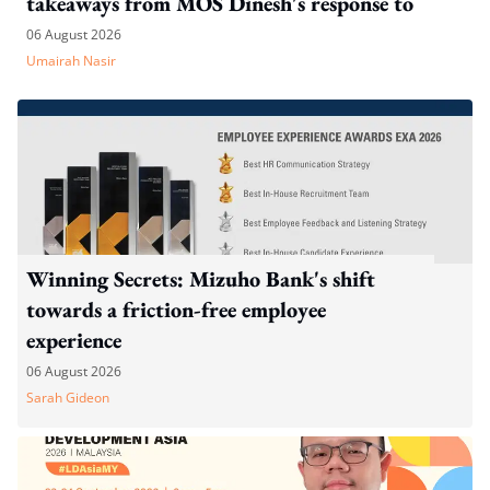
takeaways from MOS Dinesh's response to
WP's motion
06 August 2026
Umairah Nasir
Winning Secrets: Mizuho Bank's shift
towards a friction-free employee
experience
06 August 2026
Sarah Gideon