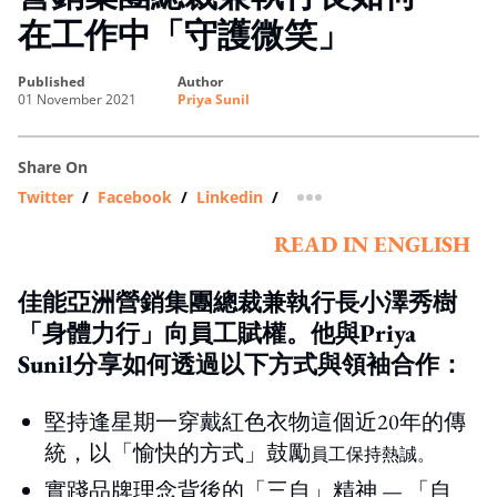
在工作中「守護微笑」
published
author
01 November 2021
Priya Sunil
Share On
Twitter
/
Facebook
/
Linkedin
/
more sharing option
READ IN ENGLISH
佳能亞洲營銷集團總裁兼執行長小澤秀樹
「身體力行」向員工賦權。他與Priya
Sunil分享如何透過以下方式與領袖合作：
堅持逢星期一穿戴紅色衣物這個近20年的傳
統，以「愉快的方式」鼓勵
員工保持熱誠。
實踐品牌理念背後的「三自」精神 — 「自