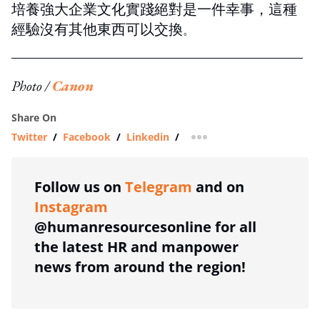
培養強大企業文化實踐絕對是一件幸事，這種
經驗沒有其他東西可以交換
。
Photo /
Canon
Share On
Twitter
/
Facebook
/
Linkedin
/
more sharing option
Follow us on
Telegram
and on
Instagram
@humanresourcesonline for all
the latest HR and manpower
news from around the region!