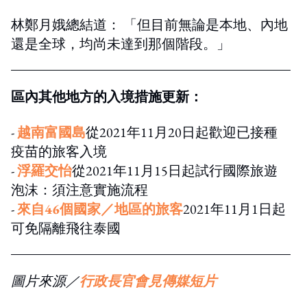
林鄭月娥總結道： 「但目前無論是本地、內地
還是全球，均尚未達到那個階段。」
區內其他地方的入境措施更新：
-
越南富國島
從2021年11月20日起歡迎已接種
疫苗的旅客入境
-
浮羅交怡
從2021年11月15日起試行國際旅遊
泡沫：須注意實施流程
-
來自46個國家／地區的旅客
2021年11月1日起
可免隔離飛往泰國
圖片來源／
行政長官會見傳媒短片