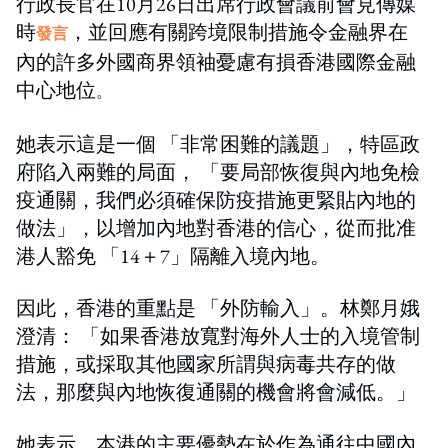
行政長官在10月26日出席行政會議前會見傳媒
時
，並回應有關跨境限制措施令金融界在
發言
內的許多外國商界領袖憂慮有損香港國際金融
中心地位
。
她表示這是一個 「非常困難的議題」，特區政
府陷入兩難的局面， 「要局部恢復與內地免檢
疫通關，我們必須確保防疫措施更緊貼內地的
做法」，以增加內地對香港的信心，從而批准
港人豁免 「14＋7」隔離入境內地。
因此，香港的重點是 「外防輸入」。林鄭月娥
澄清： 「如果香港放寬對海外人士的入境管制
措施，或採取其他國家所謂與病毒共存的做
法，那麼與內地恢復通關的機會將會減低。」
她表示，本港的主要優勢在於作為通往中國內