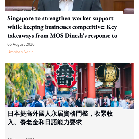
Singapore to strengthen worker support
while keeping businesses competitive: Key
takeaways from MOS Dinesh's response to
WP's motion
06 August 2026
Umairah Nasir
日本提高外國人永居資格門檻，收緊收
入、養老金和日語能力要求