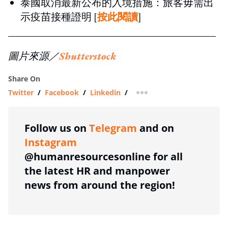
泰國取消最新公布的入境措施：旅客毋需出
示疫苗接種證明 [
按此閱讀
]
圖片來源／
Shutterstock
Share On
Twitter
/
Facebook
/
Linkedin
/
more sharing option
Follow us on
Telegram
and on
Instagram
@humanresourcesonline for all
the latest HR and manpower
news from around the region!