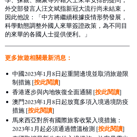
外交部發言人汪文斌指新冠大流行尚未結束，
因此他說：「中方將繼續根據疫情形勢發展，
科學動態調整外國人來華簽證政策，為不同目
的來華的各國人士提供便利。」
更多旅遊相關最新消息：
中國2023年1月8日起重開邊境並取消旅遊限
制措施 [
按此閱讀
]
香港逐步與內地恢復全面通關 [
按此閱讀
]
澳門2023年1月8日起放寬多項入境過境防疫
措施 [
按此閱讀
]
馬來西亞對所有國際旅客收緊入境措施：
2023年1月起必須通過體溫檢測 [
按此閱讀
]