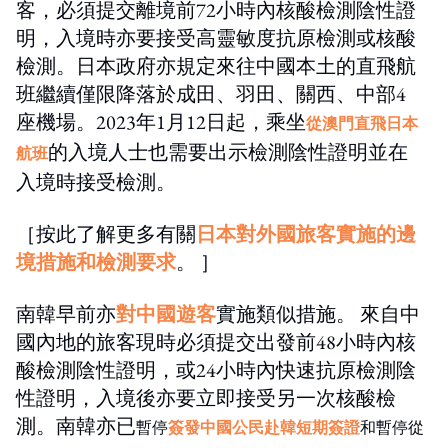
客，必須提交離境前72小時內核酸檢測陰性證
明，入境時亦要接受高靈敏度抗原檢測或核酸
檢測。日本政府亦規定來往中國本土的直飛航
班繼續僅限降落於成田、羽田、關西、中部4
座機場。2023年1月12日起，乘坐
從澳門直飛日本
的入境人士也需要出示檢測陰性證明並在
航班
入境時接受檢測。
［按此了解更多有關
日本對外國旅客實施的邊
境措施和檢測要求
。 ］
南韓早前亦
對中國遊客
實施類似措施。 來自中
國內地的旅客現時必須提交出發前48小時內核
酸檢測陰性證明，或24小時內快速抗原檢測陰
性證明，入境後亦要立即接受另一次核酸檢
測。
南韓亦已
暫停
簽發中國公民赴韓短期簽證
和暫停從