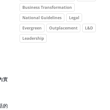
Business Transformation
National Guidelines
Legal
Evergreen
Outplacement
L&D
Leadership
內實
活的