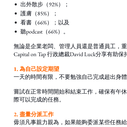
出外散步（92%）；
護膚（85%）；
看書（66%）；以及
聽podcast（66%）。
無論是企業老闆、管理人員還是普通員工，重
Capital on Tap 行政總裁David Luc
1. 為自己設定期望
一天的時間有限，不要勉強自己完成超出身體
嘗試在正常時間開始和結束工作，確保有午休
際可以完成的任務。
2. 盡量分派工作
毋須凡事親力親為，如果能夠委派某些任務給