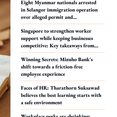
Eight Myanmar nationals arrested
in Selangor immigration operation
over alleged permit and
documentation offences
Singapore to strengthen worker
support while keeping businesses
competitive: Key takeaways from
MOS Dinesh's response to WP's
Winning Secrets: Mizuho Bank's
motion
shift towards a friction-free
employee experience
Faces of HR: Tharathorn Suksawad
believes the best learning starts with
a safe environment
Workplace perks are shrinking: