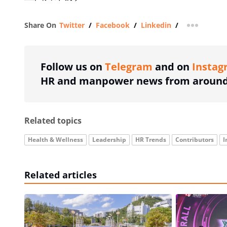
Share On
Twitter
/
Facebook
/
Linkedin
/
more shar
Follow us on
Telegram
and on
Instag
HR and manpower news from around 
Related topics
Health & Wellness
Leadership
HR Trends
Contributors
I
Related articles