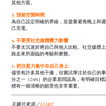
其他方面。
3. 預留空閒時間
為自己設定明確的界線，並盡量避免晚上和週
己充電。
4. 不要受社交媒體壓力影響
不要太沉迷於將自己與他人比較。社交媒體上
路走來所面臨的考驗和磨難。
5. 把注意力集中在自己
身上
儘管有許多其他干擾，但嘗試專注於自己的事
分之一（24%）的企業老闆認為，有明確目
標有一個清晰的願景也非常重要。
主圖片來源／
123RF