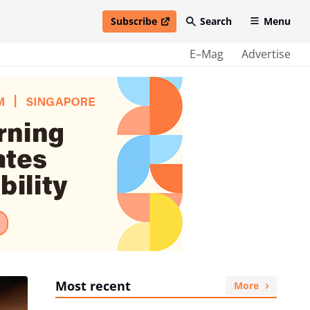
Subscribe
Search
Menu
open in new window
E–Mag
Advertise
Most recent
More