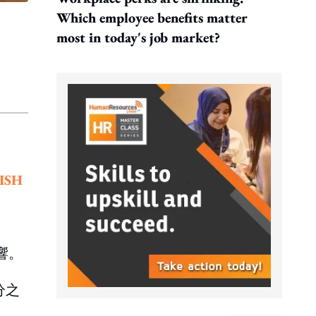
Which employee benefits matter
most in today's job market?
ISH
響。
分之