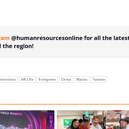
ing option
ram
@humanresourcesonline for all the lates
the region!
nterviews
HR Life
Evergreen
China
Macau
Taiwan