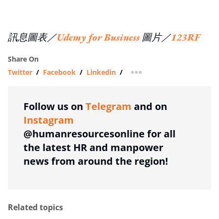
訊息圖表／
Udemy for Business
圖片／
123RF
Share On
Twitter
/
Facebook
/
Linkedin
/
more sharing option
Follow us on
Telegram
and on
Instagram
@humanresourcesonline for all
the latest HR and manpower
news from around the region!
Related topics