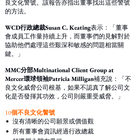
良文化警號。該報告亦指出董事找出這些警號
的方法。
WCD
行政總裁Susan C. Keating
表示：「董事
會成員工作量持續上升，而董事們的見解對於
協助他們處理這些艱深和敏感的問題相當關
鍵。」
MMC分部Multinational Client Group at
Mercer環球領袖Patricia Milligan
補充說：「不
良文化威脅公司根基，如果不認真了解公司文
化是否發揮其功效，公司則嚴重受威脅。」
10
個不良文化警號
沒有清晰的公司願景或價值觀
所有董事會資訊經過行政總裁