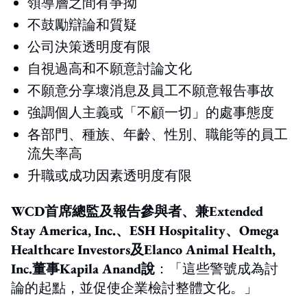
領導層之間有爭拗
不鼓勵辯論和質疑
公司決策透明度有限
自視過高和不願意討論文化
不願意分享壞消息及員工不願意報告事故
強調個人主義或「不顧一切」的處事態度
各部門、種族、年齡、性別、職能等的員工
流失率高
升職或成功因素透明度有限
WCD
首席總監及報告參與者、兼Extended
Stay America, Inc.
、ESH Hospitality
、Omega
Healthcare Investors
及Elanco Animal Health,
Inc.
董事Kapila Anand
說
：「這些警號成為討
論的起點，並促使企業檢討整體文化。」