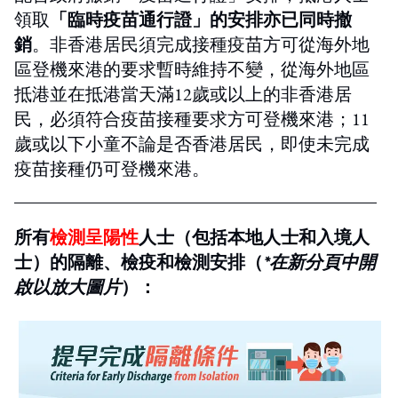
領取
「臨時疫苗通行證」的安排亦已同時撤
銷
。非香港居民須完成接種疫苗方可從海外地
區登機來港的要求暫時維持不變，從海外地區
抵港並在抵港當天滿12歲或以上的非香港居
民，必須符合疫苗接種要求方可登機來港；11
歲或以下小童不論是否香港居民，即使未完成
疫苗接種仍可登機來港。
所有
檢測呈陽性
人士（包括本地人士和入境人
士）的隔離、檢疫和檢測安排（
*在
新分頁
中開
啟以放大圖片
）：