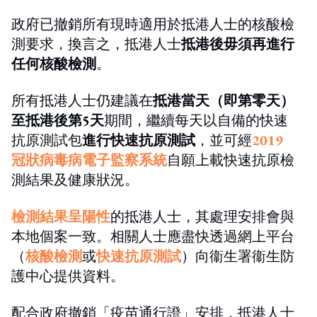
政府已撤銷所有現時適用於抵港人士的核酸檢
測要求，換言之，抵港人士
抵港後毋須再進行
任何核酸檢測
。
所有抵港人士仍建議在
抵港當天（即第零天）
至抵港後第5天
期間，繼續每天以自備的快速
抗原測試包
進行快速抗原測試
，並可經
2019
冠狀病毒病電子監察系統
自願上載快速抗原檢
測結果及健康狀況。
檢測結果呈陽性
的抵港人士，其處理安排會與
本地個案一致。相關人士應盡快透過網上平台
（
核酸檢測
或
快速抗原測試
）向衞生署衞生防
護中心提供資料。
配合政府撤銷「疫苗通行證」安排，抵港人士