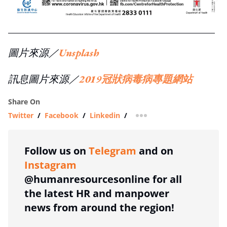
圖片來源／
Unsplash
訊息圖片來源／
2019冠狀病毒病專題網站
Share On
Twitter
/
Facebook
/
Linkedin
/
more sharing option
Follow us on
Telegram
and on
Instagram
@humanresourcesonline for all
the latest HR and manpower
news from around the region!