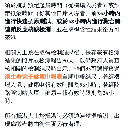
須於航班預定起飛時間（從機場入境者）或預
定抵港時間（從其他口岸入境者）前
24小時內
進行快速抗原測試、或於48小時內進行聚合酶
連鎖反應核酸檢測
，並在取得陰性結果後方可
來港。
相關人士應在取得檢測結果後，保存載有檢測
結果的照片或檢測報告90天，以備政府人員查
核相關的檢測結果時出示。他們亦可選擇透過
衞生署電子健康申報表
自願申報結果，若經機
場入境，健康申報有效時限為96小時；若經陸
路管制站入境，健康申報有效時限則為24小
時。
所有抵港人士於抵港時必須通過體溫檢測；出
現病徵者將由衞生署另行處理。