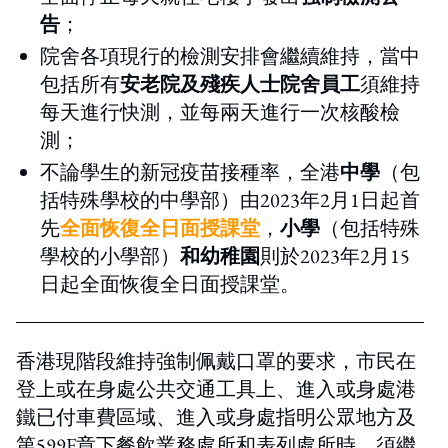
告
；
院舍各項現行的檢測安排會繼續維持，當中
包括所有
安老院及殘疾人士院舍員工
須維持
每天進行快測，並每兩天進行一次核酸檢
測；
不論學生的新冠疫苗接種率，全港
中學
（包
括特殊學校的中學部）由2023年2月1日起首
先
全面恢復全日面授課堂
，
小學
（包括特殊
學校的小學部）
和幼稚園
則於2023年2月15
日起全面恢復全日面授課堂。
香港現階段維持強制佩戴口罩的要求，市民在
登上或在身處公共交通工具上、進入或身處港
鐵已付車費區域、進入或身處指明公眾地方及
第599F章下餐飲業務處所和表列處所時，須繼