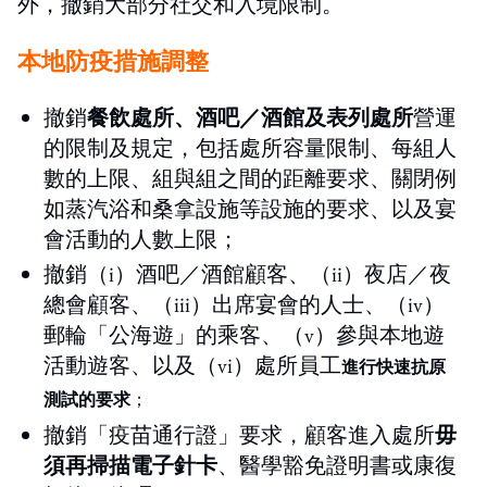
外，撤銷大部分社交和入境限制。
本地防疫措施調整
撤銷
餐飲處所、酒吧／酒館及表列處所
營運
的限制及規定，包括處所容量限制、每組人
數的上限、組與組之間的距離要求、關閉例
如蒸汽浴和桑拿設施等設施的要求、以及宴
會活動的人數上限；
撤銷（i）酒吧／酒館顧客、（ii）夜店／夜
總會顧客、（iii）出席宴會的人士、（iv）
郵輪「公海遊」的乘客、（v）參與本地遊
活動遊客、以及（vi）處所員工
進行快速抗原
測試的要求
；
撤銷「疫苗通行證」要求，顧客進入處所
毋
須再掃描電子針卡
、醫學豁免證明書或康復