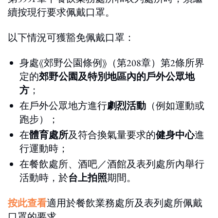
續按現行要求佩戴口罩。
以下情況可獲豁免佩戴口罩：
身處《郊野公園條例》（第208章）第2條所界
定的
郊野公園及特別地區內的戶外公眾地
方
；
在戶外公眾地方進行
劇烈活動
（例如運動或
跑步）；
在
體育處所
及符合換氣量要求的
健身中心
進
行運動時；
在餐飲處所、酒吧／酒館及表列處所內舉行
活動時，於
台上拍照
期間。
按此查看
適用於餐飲業務處所及表列處所佩戴
口罩的要求。