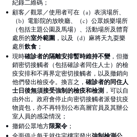
紀錄二維碼；
顧客／觀眾／使用者可在（a）表演場所、
（b）電影院的放映廳、（c）公眾娛樂場所
（包括主題公園及馬場）、活動場所及體育
處所的
室外範圍
，以及（d）麻將天九耍樂
處所
飲食
；
現時
確診者的隔離安排暫時維持不變
，但撤
銷密切接觸者（包括確診者同住人士）的檢
疫安排和不再界定密切接觸者，以及撤銷向
他們發出檢疫令。換言之，
確診者的同住人
士日後無須接受強制的檢疫和檢測
，可以自
由外出。政府會停止向密切接觸者派發抗疫
物資包，亦不再特別公布高層官員及其辦公
室人員的感染情況；
撤銷公眾地方
限聚令
；
全面停止每天就住宅樓宇發出
強制檢測公