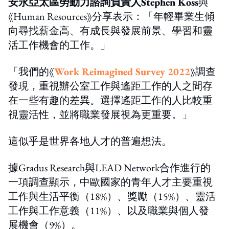
安永亞太區勞動力諮詢負責人Stephen Koss
與
《Human Resources》分享表示：「年輕畢業生傾
向尋找薪金高、有成長與發展前景、學習和靈
活工作機會的工作。」
「我們的《
Work Reimagined Survey 2022
》調查
發現，重視辦公室工作與遙距工作的人之間存
在一些有趣的差異。選擇遙距工作的人比較重
視靈活性，並將職業發展視為更重要。」
這似乎是世界各地人才的普遍想法。
據Gradus Research與LEAD Network合作進行的
一項調查顯示，中歐國家的青年人才主要重視
工作與生活平衡（18%）、獎勵（15%）、靈活
工作與工作意義（11%）、以及職業與個人發
展機會（9%）。