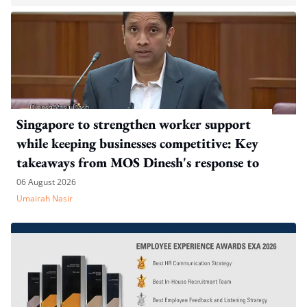
Singapore to strengthen worker support
while keeping businesses competitive: Key
takeaways from MOS Dinesh's response to
WP's motion
06 August 2026
Umairah Nasir