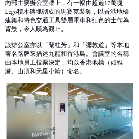
內部主要辦公室牆上，有一幅由超過17萬塊
Lego積木磚塊砌成的馬賽克裝飾，以香港地標
建築和特色交通工具雙層電車和紅色的士作為
背景，令人嘆為觀止。
該辦公室亦以「蘭桂芳」和「彌敦道」等本地
著名路牌來描述九龍和香港島。會議室的名稱
由本地員工投票決定，均以香港地標（如維
港、山頂和天星小輪）命名。